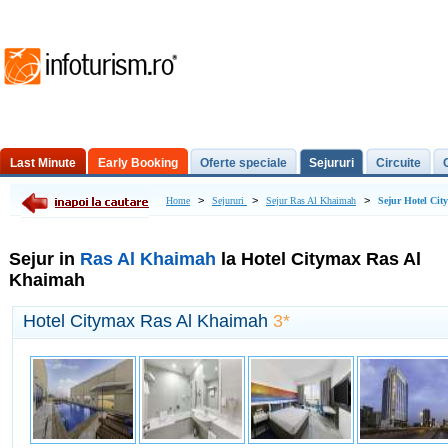
Last Minute
Early Booking
Oferte speciale
Sejururi
Circuite
Excursii de o zi
>
>
>
Home
Sejururi
Sejur Ras Al Khaimah
Sejur Hotel Ci
Sejur in
Ras Al Khaimah
la Hotel Citymax Ras Al
Khaimah
Hotel Citymax Ras Al Khaimah
3*