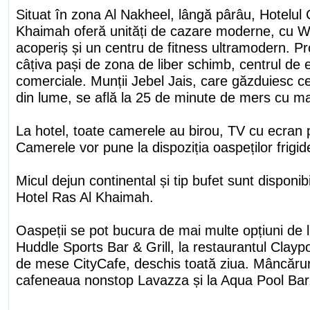
Situat în zona Al Nakheel, lângă pârâu, Hotelul
Khaimah oferă unități de cazare moderne, cu WiF
acoperiș și un centru de fitness ultramodern. Pro
câțiva pași de zona de liber schimb, centrul de e
comerciale. Munții Jebel Jais, care găzduiesc ce
din lume, se află la 25 de minute de mers cu m
La hotel, toate camerele au birou, TV cu ecran pl
Camerele vor pune la dispoziția oaspeților frigid
Micul dejun continental și tip bufet sunt disponibi
Hotel Ras Al Khaimah.
Oaspeții se pot bucura de mai multe opțiuni de 
Huddle Sports Bar & Grill, la restaurantul Claypo
de mese CityCafe, deschis toată ziua. Mâncăruri
cafeneaua nonstop Lavazza și la Aqua Pool Bar