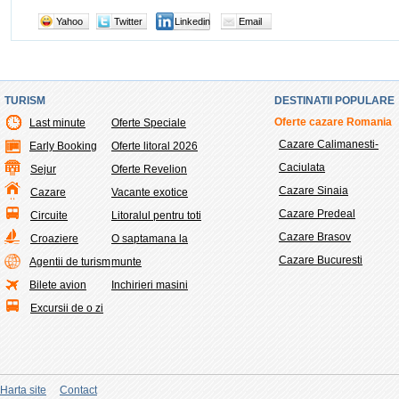
Yahoo
Twitter
Linkedin
Email
TURISM
DESTINATII POPULARE
Oferte cazare Romania
Last minute
Oferte Speciale
Cazare Calimanesti-
Early Booking
Oferte litoral 2026
Caciulata
Sejur
Oferte Revelion
Cazare Sinaia
Cazare
Vacante exotice
Cazare Predeal
Circuite
Litoralul pentru toti
Cazare Brasov
Croaziere
O saptamana la
Cazare Bucuresti
Agentii de turism
munte
Bilete avion
Inchirieri masini
Excursii de o zi
Harta site
Contact