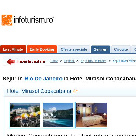
Last Minute
Early Booking
Oferte speciale
Sejururi
Circuite
Excursii de o zi
>
>
>
Home
Sejururi
Sejur Rio De Janeiro
Sejur Hotel Mira
Sejur in
Rio De Janeiro
la Hotel Mirasol Copacaban
Hotel Mirasol Copacabana
4*
Mirasol Copacabana este situat într-o zonă anim