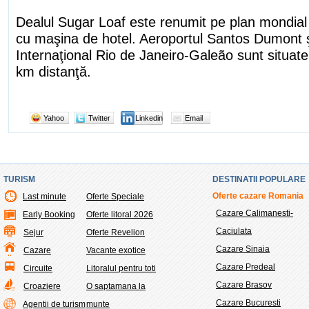
Dealul Sugar Loaf este renumit pe plan mondial 
cu maşina de hotel. Aeroportul Santos Dumont ş
Internaţional Rio de Janeiro-Galeão sunt situate
km distanţă.
Yahoo
Twitter
Linkedin
Email
TURISM
DESTINATII POPULARE
Oferte cazare Romania
Last minute
Oferte Speciale
Cazare Calimanesti-
Early Booking
Oferte litoral 2026
Caciulata
Sejur
Oferte Revelion
Cazare Sinaia
Cazare
Vacante exotice
Cazare Predeal
Circuite
Litoralul pentru toti
Cazare Brasov
Croaziere
O saptamana la
Cazare Bucuresti
Agentii de turism
munte