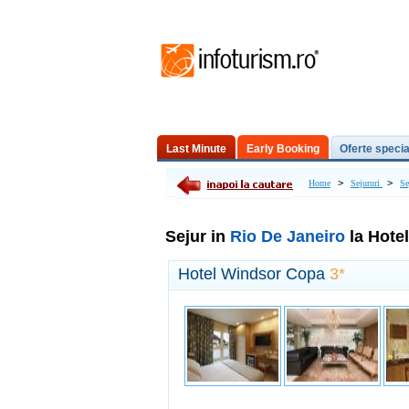
Last Minute
Early Booking
Oferte specia
Excursii de o zi
>
>
Home
Sejururi
Se
Sejur in
Rio De Janeiro
la Hote
Hotel Windsor Copa
3*