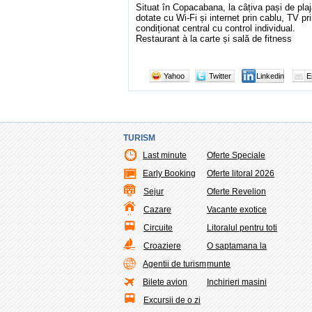
Situat în Copacabana, la câțiva pași de pla
dotate cu Wi-Fi și internet prin cablu, TV prin
condiționat central cu control individual.
Restaurant à la carte și sală de fitness
Yahoo
Twitter
Linkedin
E
TURISM
Last minute
Oferte Speciale
Early Booking
Oferte litoral 2026
Sejur
Oferte Revelion
Cazare
Vacante exotice
Circuite
Litoralul pentru toti
Croaziere
O saptamana la
Agentii de turism
munte
Bilete avion
Inchirieri masini
Excursii de o zi