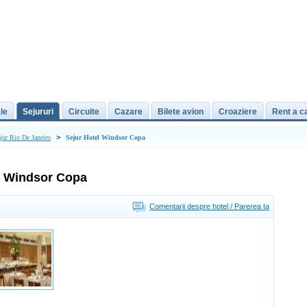
le
Sejururi
Circuite
Cazare
Bilete avion
Croaziere
Rent a c
>
jur Rio De Janeiro
Sejur Hotel Windsor Copa
l Windsor Copa
Comentarii despre hotel / Parerea ta