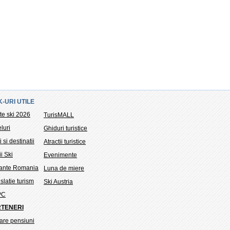
K-URI UTILE
te ski 2026
TurisMALL
luri
Ghiduri turistice
i si destinatii
Atractii turistice
ii Ski
Evenimente
tante Romania
Luna de miere
slatie turism
Ski Austria
PC
TENERI
are pensiuni