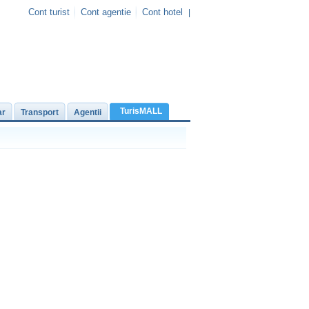
Cont turist
Cont agentie
Cont hotel
|
TurisMALL
ar
Transport
Agentii