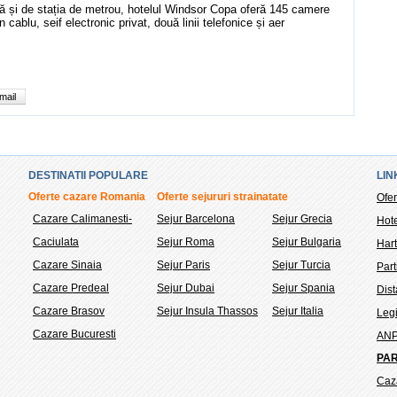
jă și de stația de metrou, hotelul Windsor Copa oferă 145 camere
 cablu, seif electronic privat, două linii telefonice și aer
mail
DESTINATII POPULARE
LIN
Oferte cazare Romania
Oferte sejururi strainatate
Ofer
Cazare Calimanesti-
Sejur Barcelona
Sejur Grecia
Hote
Caciulata
Sejur Roma
Sejur Bulgaria
Hart
Cazare Sinaia
Sejur Paris
Sejur Turcia
Part
Cazare Predeal
Sejur Dubai
Sejur Spania
Dis
Cazare Brasov
Sejur Insula Thassos
Sejur Italia
Legi
Cazare Bucuresti
AN
PAR
Caz