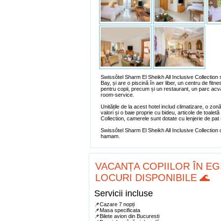
Swissôtel Sharm El Sheikh All Inclusive Collectio
Bay, și are o piscină în aer liber, un centru de fitn
pentru copii, precum și un restaurant, un parc acva
room-service.
Unitățile de la acest hotel includ climatizare, o zon
valori și o baie proprie cu bideu, articole de toalet
Collection, camerele sunt dotate cu lenjerie de pat
Swissôtel Sharm El Sheikh All Inclusive Collection 
hamam.
VACANȚA COPIILOR ÎN EG
LOCURI DISPONIBILE 🌊
Servicii incluse
📌Cazare 7 nopți
📌Masa specificata
📌Bilete avion din Bucuresti