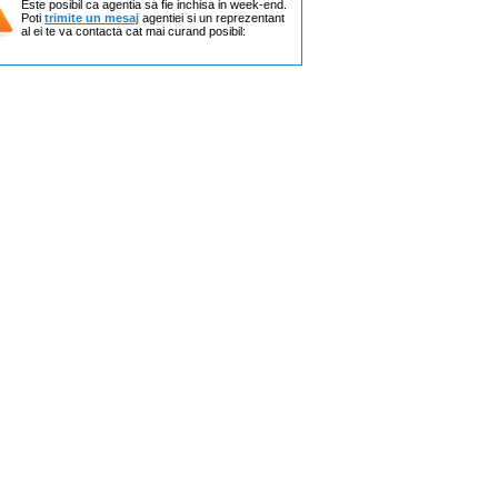
Este posibil ca agentia sa fie inchisa in week-end.
Poti
trimite un mesaj
agentiei si un reprezentant
al ei te va contacta cat mai curand posibil: