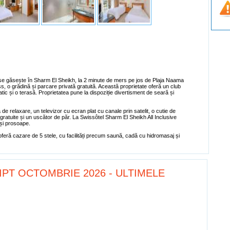
n se găsește în Sharm El Sheikh, la 2 minute de mers pe jos de Plaja Naama
ess, o grădină și parcare privată gratuită. Această proprietate oferă un club
tic și o terasă. Proprietatea pune la dispoziție divertisment de seară și
ă de relaxare, un televizor cu ecran plat cu canale prin satelit, o cutie de
ă gratuite și un uscător de păr. La Swissôtel Sharm El Sheikh All Inclusive
 și prosoape.
oferă cazare de 5 stele, cu facilități precum saună, cadă cu hidromasaj și
IPT OCTOMBRIE 2026 - ULTIMELE