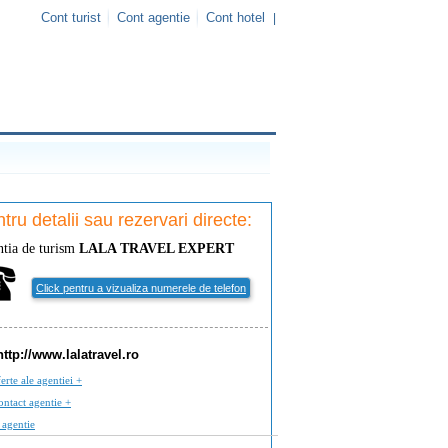
Cont turist
Cont agentie
Cont hotel
|
tru detalii sau rezervari directe:
tia de turism
LALA TRAVEL EXPERT
Click pentru a vizualiza numerele de telefon
http://www.lalatravel.ro
erte ale agentiei +
ontact agentie +
 agentie