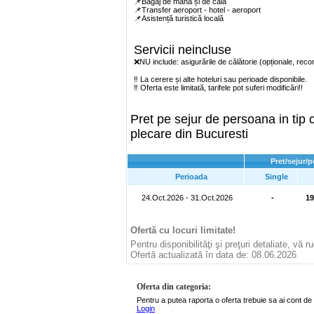
📌Bagaj de mână și de cală
📌Transfer aeroport - hotel - aeroport
📌Asistență turistică locală
Servicii neincluse
❌NU include: asigurările de călătorie (opționale, rec
‼️ La cerere și alte hoteluri sau perioade disponibile.
‼️ Oferta este limitată, tarifele pot suferi modificări!!
Pret pe sejur de persoana in ti
plecare din Bucuresti
Pret/sejur/
Perioada
Single
24.Oct.2026 - 31.Oct.2026
-
1
Ofertă cu locuri limitate!
Pentru disponibilităţi şi preţuri detaliate, vă 
Ofertă actualizată în data de: 08.06.2026
Oferta din categoria:
Pentru a putea raporta o oferta trebuie sa ai cont de 
Login