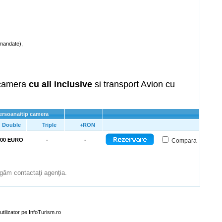
omandate),
p camera
cu all inclusive
si transport Avion cu
persoana/tip camera
Double
Triple
+RON
900 EURO
-
-
Compara
rugăm contactaţi agenţia.
utilizator pe InfoTurism.ro