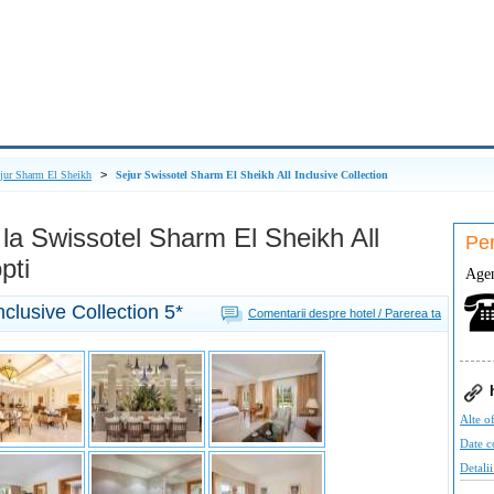
>
jur Sharm El Sheikh
Sejur Swissotel Sharm El Sheikh All Inclusive Collection
 la Swissotel Sharm El Sheikh All
Pen
pti
Agen
nclusive Collection
5*
Comentarii despre hotel / Parerea ta
Alte of
Date c
Detalii