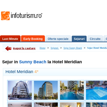
Last Minute
Early Booking
Oferte speciale
Sejururi
Circuite
Excursii de o zi
>
>
>
Home
Sejururi
Sejur Sunny Beach
Sejur Hotel Meridi
Sejur in
Sunny Beach
la Hotel Meridian
Hotel Meridian
4*