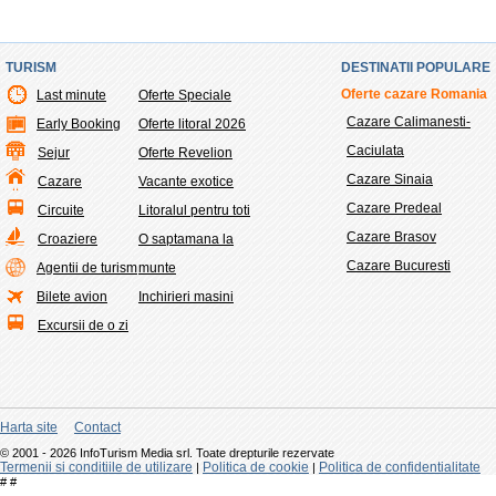
TURISM
DESTINATII POPULARE
Oferte cazare Romania
Last minute
Oferte Speciale
Cazare Calimanesti-
Early Booking
Oferte litoral 2026
Caciulata
Sejur
Oferte Revelion
Cazare Sinaia
Cazare
Vacante exotice
Cazare Predeal
Circuite
Litoralul pentru toti
Cazare Brasov
Croaziere
O saptamana la
Cazare Bucuresti
Agentii de turism
munte
Bilete avion
Inchirieri masini
Excursii de o zi
Harta site
Contact
© 2001 - 2026 InfoTurism Media srl. Toate drepturile rezervate
Termenii si conditiile de utilizare
Politica de cookie
Politica de confidentialitate
|
|
#
#