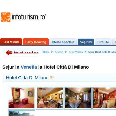
Last Minute
Early Booking
Oferte speciale
Sejururi
Circuite
Excursii de o zi
>
>
>
Home
Sejururi
Sejur Venetia
Sejur Hotel Città Di Mil
Sejur in
Venetia
la Hotel Città Di Milano
Hotel Città Di Milano
3*