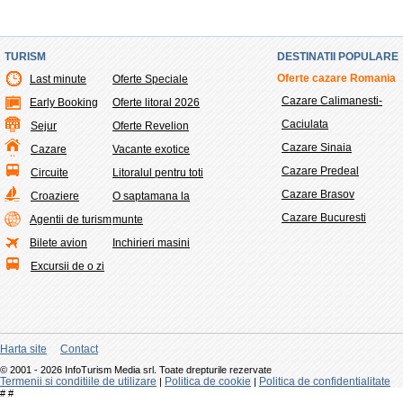
TURISM
DESTINATII POPULARE
Oferte cazare Romania
Last minute
Oferte Speciale
Cazare Calimanesti-
Early Booking
Oferte litoral 2026
Caciulata
Sejur
Oferte Revelion
Cazare Sinaia
Cazare
Vacante exotice
Cazare Predeal
Circuite
Litoralul pentru toti
Cazare Brasov
Croaziere
O saptamana la
Cazare Bucuresti
Agentii de turism
munte
Bilete avion
Inchirieri masini
Excursii de o zi
Harta site
Contact
© 2001 - 2026 InfoTurism Media srl. Toate drepturile rezervate
Termenii si conditiile de utilizare
Politica de cookie
Politica de confidentialitate
|
|
#
#