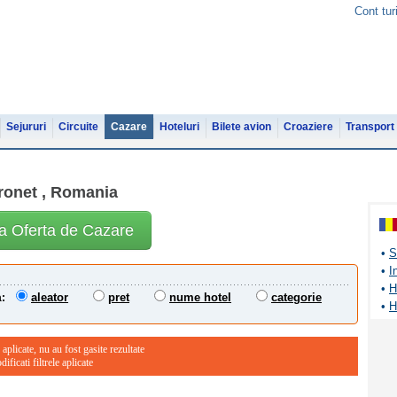
Cont tur
Sejururi
Circuite
Cazare
Hoteluri
Bilete avion
Croaziere
Transport
ronet , Romania
ta Oferta de Cazare
•
S
•
I
•
H
aleator
pret
nume hotel
categorie
:
•
H
 aplicate, nu au fost gasite rezultate
ficati filtrele aplicate