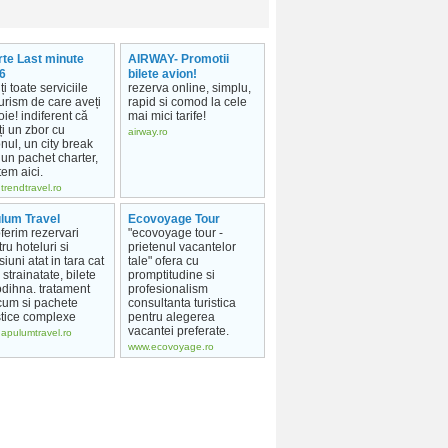
rte Last minute
AIRWAY- Promotii
6
bilete avion!
ți toate serviciile
rezerva online, simplu,
urism de care aveți
rapid si comod la cele
ie! indiferent că
mai mici tarife!
ți un zbor cu
airway.ro
nul, un city break
un pachet charter,
em aici.
trendtravel.ro
lum Travel
Ecovoyage Tour
ferim rezervari
"ecovoyage tour -
ru hoteluri si
prietenul vacantelor
iuni atat in tara cat
tale" ofera cu
n strainatate, bilete
promptitudine si
odihna. tratament
profesionalism
cum si pachete
consultanta turistica
stice complexe
pentru alegerea
vacantei preferate.
apulumtravel.ro
www.ecovoyage.ro