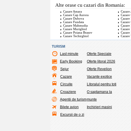
Alte orase cu cazari din Romania:
Cazare Amara
Cazare
Cazare Cap Aurora
Cazare 
Cazare Dubova
Cazare
Cazare Fundata
Cazare
Cazare Mahmudia
Cazare
Cazare Murighiol
Cazare
Cazare Poiana Brasov
Cazare 
Cazare Techirghiol
Cazare 
TURISM
Last minute
Oferte Speciale
Early Booking
Oferte litoral 2026
Sejur
Oferte Revelion
Cazare
Vacante exotice
Circuite
Litoralul pentru toti
Croaziere
O saptamana la
Agentii de turism
munte
Bilete avion
Inchirieri masini
Excursii de o zi