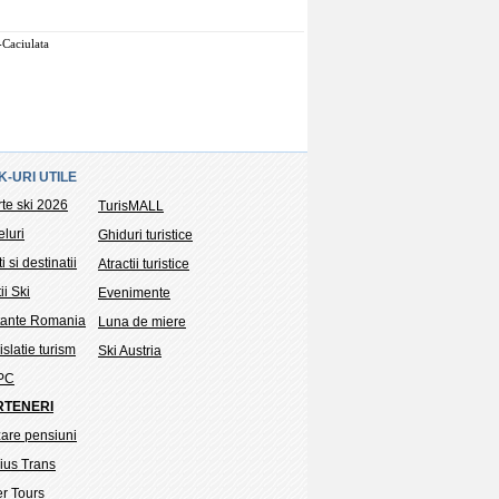
-Caciulata
K-URI UTILE
rte ski 2026
TurisMALL
eluri
Ghiduri turistice
i si destinatii
Atractii turistice
ii Ski
Evenimente
tante Romania
Luna de miere
slatie turism
Ski Austria
PC
RTENERI
are pensiuni
ius Trans
er Tours