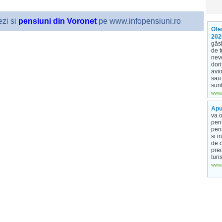
zi si
pensiuni din Voronet
pe www.infopensiuni.ro
Ofe
202
găsi
de t
nevo
dori
avio
sau 
sunt
www.
Apu
va o
pent
pens
si i
de 
pre
turi
www.