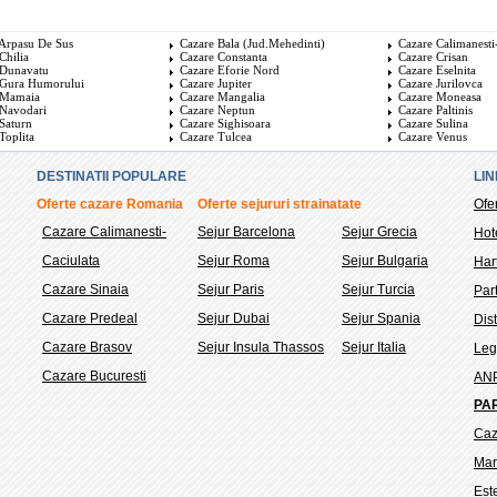
 Arpasu De Sus
Cazare Bala (jud.Mehedinti)
Cazare Calimanesti
Chilia
Cazare Constanta
Cazare Crisan
 Dunavatu
Cazare Eforie Nord
Cazare Eselnita
 Gura Humorului
Cazare Jupiter
Cazare Jurilovca
 Mamaia
Cazare Mangalia
Cazare Moneasa
 Navodari
Cazare Neptun
Cazare Paltinis
Saturn
Cazare Sighisoara
Cazare Sulina
Toplita
Cazare Tulcea
Cazare Venus
DESTINATII POPULARE
LIN
Oferte cazare Romania
Oferte sejururi strainatate
Ofe
Cazare Calimanesti-
Sejur Barcelona
Sejur Grecia
Hot
Caciulata
Sejur Roma
Sejur Bulgaria
Hart
Cazare Sinaia
Sejur Paris
Sejur Turcia
Part
Cazare Predeal
Sejur Dubai
Sejur Spania
Dis
Cazare Brasov
Sejur Insula Thassos
Sejur Italia
Legi
Cazare Bucuresti
AN
PA
Caz
Mar
Est