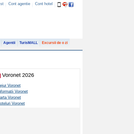
ist
Cont agentie
Cont hotel
Agentii
TurisMALL
Excursii de o zi
Voronet 2026
ejur Voronet
nformatii Voronet
arta Voronet
oteluri Voronet