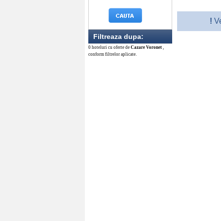
!
Ve
Filtreaza dupa:
0 hoteluri cu oferte de
Cazare Voronet
,
conform filtrelor aplicate.