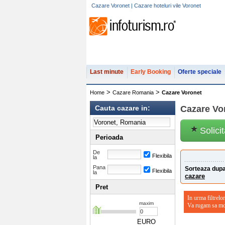
Cazare Voronet | Cazare hoteluri vile Voronet
Last minute
Early Booking
Oferte speciale
>
>
Home
Cazare Romania
Cazare Voronet
Cauta cazare in:
Cazare Vo
Solici
Perioada
De
Flexibila
la
Pana
Sorteaza dupa
Flexibila
la
cazare
Pret
In urma filtrelor
maxim
Va rugam sa modi
EURO