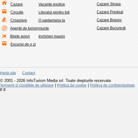
Cazare Sinaia
Cazare
Vacante exotice
Cazare Predeal
Circuite
Litoralul pentru toti
Cazare Brasov
Croaziere
O saptamana la
Cazare Bucuresti
Agentii de turism
munte
Bilete avion
Inchirieri masini
Excursii de o zi
Harta site
Contact
© 2001 - 2026 InfoTurism Media srl. Toate drepturile rezervate
|
|
Termenii si conditiile de utilizare
Politica de cookie
Politica de confidentialitate
#
#