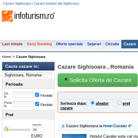
Cazare Sighisoara | Cazare hoteluri vile Sighisoara
Last minute
Early Booking
Oferte speciale
Sejururi
Circuite
Cazare
>
Home
Cazare Sighisoara
Cauta cazare in:
Cazare Sighisoara , Romania
Solicita Oferta de Cazare
Perioada
De
Flexibila
la
Pana
aleator
pret
Sorteaza dupa:
Flexibila
la
cazare
Pret
maxim
1.
Cazare Sighisoara la
Hotel Cavaler
4*
EURO
Hotelul Cavaler este cel mai