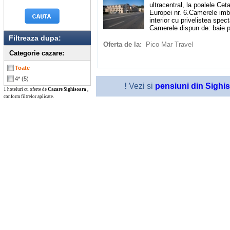
ultracentral, la poalele Cet
Europei nr. 6.Camerele imbi
interior cu privelistea spe
Camerele dispun de: baie pr
Filtreaza dupa:
Oferta de la:
Pico Mar Travel
Categorie cazare:
Toate
4*
(5)
!
Vezi si
pensiuni din Sighi
1 hoteluri cu oferte de
Cazare Sighisoara
,
conform filtrelor aplicate.