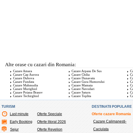
Alte orase cu cazari din Romania:
Cazare Amara
Cazare Arpasu De Sus
Ca
Cazare Cap Aurora
Cazare Chilia
Ca
Cazare Dubova
Cazare Dunavatu
Ca
Cazare Fundata
Cazare Gura Humorului
Ca
Cazare Mahmudia
Cazare Mamaia
C
Cazare Murighiol
Cazare Navodari
C
Cazare Poiana Brasov
Cazare Saturn
Ca
Cazare Techirghiol
Cazare Toplita
Ca
TURISM
DESTINATII POPULARE
Last minute
Oferte Speciale
Oferte cazare Romania
Cazare Calimanesti-
Early Booking
Oferte litoral 2026
Caciulata
Sejur
Oferte Revelion