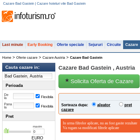
Cazare Bad Gastein | Cazare hoteluri vile Bad Gastein
Last minute
Early Booking
Oferte speciale
Sejururi
Circuite
Cazare
>
>
>
Home
Oferte cazare
Cazare Austria
Cazare Bad Gastein
Cauta cazare in:
Cazare Bad Gastein , Austria
Solicita Oferta de Cazare
Perioada
De
Flexibila
la
Pana
aleator
pret
Sorteaza dupa:
Flexibila
la
cazare
Pret
In urma filtrelor aplicate, nu au fost gasite rezultate
maxim
Va rugam sa modificati filtrele aplicate
EURO