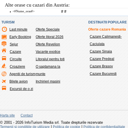
Alte orase cu cazari din Austria:
<#nume_oras#>
#
#
TURISM
DESTINATII POPULARE
Last minute
Oferte Speciale
Oferte cazare Romania
Cazare Calimanesti-
Early Booking
Oferte litoral 2026
Caciulata
Sejur
Oferte Revelion
Cazare Sinaia
Cazare
Vacante exotice
Cazare Predeal
Circuite
Litoralul pentru toti
Cazare Brasov
Croaziere
O saptamana la
Cazare Bucuresti
Agentii de turism
munte
Bilete avion
Inchirieri masini
Excursii de o zi
Harta site
Contact
© 2001 - 2026 InfoTurism Media srl. Toate drepturile rezervate
|
|
Termenii si conditiile de utilizare
Politica de cookie
Politica de confidentialitate