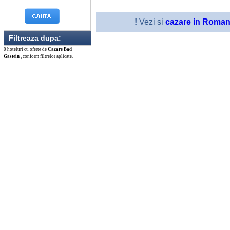
!
Vezi si
cazare in Roman
Filtreaza dupa:
0 hoteluri cu oferte de
Cazare Bad
Gastein
, conform filtrelor aplicate.