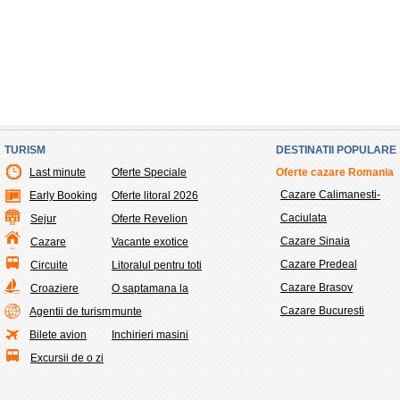
TURISM
DESTINATII POPULARE
Last minute
Oferte Speciale
Oferte cazare Romania
Cazare Calimanesti-
Early Booking
Oferte litoral 2026
Caciulata
Sejur
Oferte Revelion
Cazare Sinaia
Cazare
Vacante exotice
Cazare Predeal
Circuite
Litoralul pentru toti
Cazare Brasov
Croaziere
O saptamana la
Cazare Bucuresti
Agentii de turism
munte
Bilete avion
Inchirieri masini
Excursii de o zi