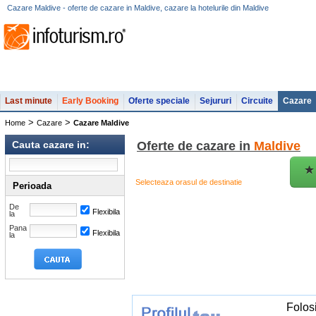
Cazare Maldive - oferte de cazare in Maldive, cazare la hotelurile din Maldive
Last minute
Early Booking
Oferte speciale
Sejururi
Circuite
Cazare
>
>
Home
Cazare
Cazare Maldive
Cauta cazare in:
Oferte de cazare in
Maldive
Selecteaza orasul de destinatie
Perioada
De
Flexibila
la
Pana
Flexibila
la
Folos