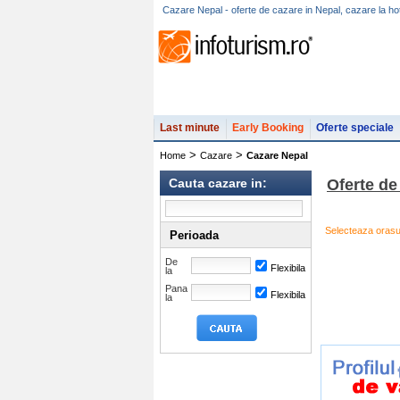
Cazare Nepal - oferte de cazare in Nepal, cazare la hot
Last minute
Early Booking
Oferte speciale
>
>
Home
Cazare
Cazare Nepal
Cauta cazare in:
Oferte de
Selecteaza orasul
Perioada
De
Flexibila
la
Pana
Flexibila
la