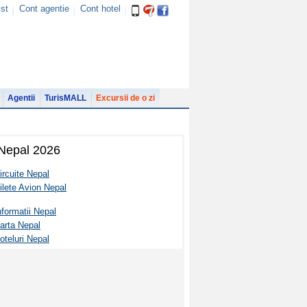
ist
Cont agentie
Cont hotel
Agentii
TurisMALL
Excursii de o zi
Nepal 2026
ircuite Nepal
ilete Avion Nepal
nformatii Nepal
arta Nepal
oteluri Nepal