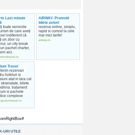
rte Last minute
AIRWAY- Promotii
6
bilete avion!
ți toate serviciile
rezerva online, simplu,
urism de care aveți
rapid si comod la cele
ie! indiferent că
mai mici tarife!
ți un zbor cu
airway.ro
nul, un city break
un pachet charter,
em aici.
trendtravel.ro
lum Travel
ferim rezervari
ru hoteluri si
iuni atat in tara cat
n strainatate, bilete
odihna. tratament
cum si pachete
stice complexe
apulumtravel.ro
tomRightBox#
K-URI UTILE