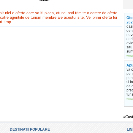
it nici o oferta care sa iti placa, atunci poti trimite o cerere de oferta
catre agentiile de turism membre ale acestui site. Vei primi oferta lor
Ofe
rt timp.
202
găsi
de t
nevo
dori
avio
sau 
sunt
www.
Apu
va o
pent
pens
si i
de 
pre
turi
www.
#Cus
DESTINATII POPULARE
LIN