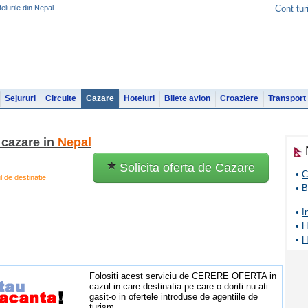
elurile din Nepal
Cont tur
Sejururi
Circuite
Cazare
Hoteluri
Bilete avion
Croaziere
Transport
 cazare in
Nepal
Solicita oferta de Cazare
•
C
 de destinatie
•
B
•
I
•
H
•
H
Folositi acest serviciu de CERERE OFERTA in
cazul in care destinatia pe care o doriti nu ati
gasit-o in ofertele introduse de agentiile de
turism.