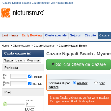
Cazare Ngapali Beach | Cazare hoteluri vile Ngapali Beach
Last minute
Early Booking
Oferte speciale
Sejururi
Circuite
Cazare
>
>
>
Home
Oferte cazare
Cazare Myanmar
Cazare Ngapali Beach
Cauta cazare in:
Cazare Ngapali Beach , Myan
Solicita Oferta de Cazare
Perioada
De
Flexibila
la
Pana
aleator
pret
Sorteaza dupa:
Flexibila
la
cazare
Pret
In urma filtrelor aplicate, nu au fost gasite rezultate
maxim
Va rugam sa modificati filtrele aplicate
EURO