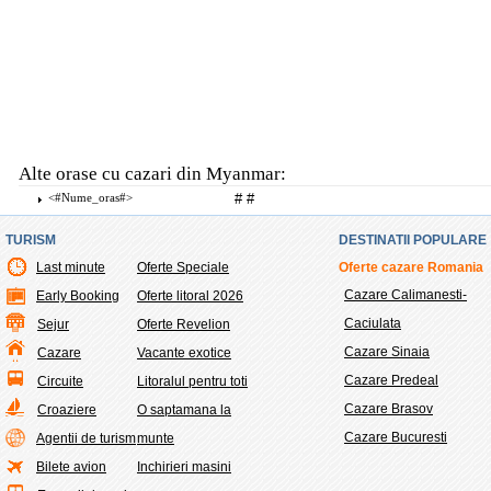
Alte orase cu cazari din Myanmar:
<#nume_oras#>
#
#
TURISM
DESTINATII POPULARE
Last minute
Oferte Speciale
Oferte cazare Romania
Cazare Calimanesti-
Early Booking
Oferte litoral 2026
Caciulata
Sejur
Oferte Revelion
Cazare Sinaia
Cazare
Vacante exotice
Cazare Predeal
Circuite
Litoralul pentru toti
Cazare Brasov
Croaziere
O saptamana la
Cazare Bucuresti
Agentii de turism
munte
Bilete avion
Inchirieri masini