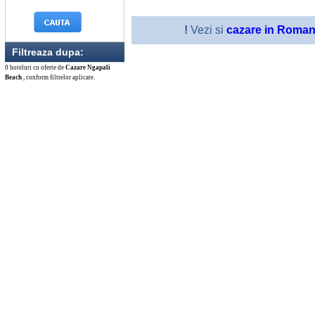
!
Vezi si
cazare in Roman
Filtreaza dupa:
0 hoteluri cu oferte de
Cazare Ngapali
Beach
, conform filtrelor aplicate.