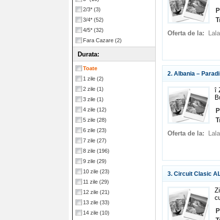
2/3*
(3)
P
T
3/4*
(52)
4/5*
(32)
Oferta de la:
Lala
Fara Cazare
(2)
Durata:
Toate
2. Albania – Paradi
1 zile
(2)
2 zile
(1)
î
B
3 zile
(1)
4 zile
(12)
P
T
5 zile
(28)
6 zile
(23)
Oferta de la:
Lala
7 zile
(27)
8 zile
(196)
9 zile
(29)
10 zile
(23)
3. Circuit Clasic 
11 zile
(29)
Z
12 zile
(21)
cu
13 zile
(33)
P
14 zile
(10)