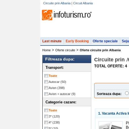
Circuite prin Albania | Circuit Albania
Last minute
Early Booking
Oferte speciale
Seju
>
>
Home
Oferte circuite
Oferte circuite prin Albania
Filtreaza dupa:
Circuite prin
A
TOTAL OFERTE: 4
Transport:
Toate
Autocar
(50)
Avion
(398)
Sorteaza dupa:
Avion + autocar
(9)
Categorie cazare:
Toate
1. Vacanta Activa
3*
(120)
4*
(238)
P
B
5*
(10)