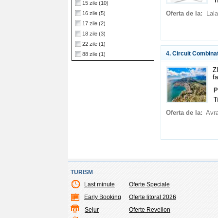
T
15 zile
(10)
Oferta de la:
Lala
16 zile
(5)
17 zile
(2)
18 zile
(3)
22 zile
(1)
4. Circuit Combina
88 zile
(1)
ZI
f
P
T
Oferta de la:
Avr
TURISM
Last minute
Oferte Speciale
Early Booking
Oferte litoral 2026
Sejur
Oferte Revelion