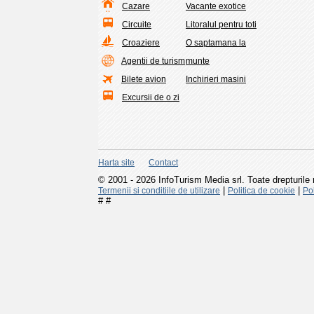
Cazare
Vacante exotice
Circuite
Litoralul pentru toti
Croaziere
O saptamana la
Agentii de turism
munte
Bilete avion
Inchirieri masini
Excursii de o zi
Harta site
Contact
© 2001 - 2026 InfoTurism Media srl. Toate drepturile 
|
|
Termenii si conditiile de utilizare
Politica de cookie
Pol
#
#