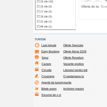
T
15 zile
(10)
Oferta de la:
Eco
16 zile
(5)
17 zile
(2)
18 zile
(3)
22 zile
(1)
88 zile
(1)
TURISM
Last minute
Oferte Speciale
Early Booking
Oferte litoral 2026
Sejur
Oferte Revelion
Cazare
Vacante exotice
Circuite
Litoralul pentru toti
Croaziere
O saptamana la
Agentii de turism
munte
Bilete avion
Inchirieri masini
Excursii de o zi