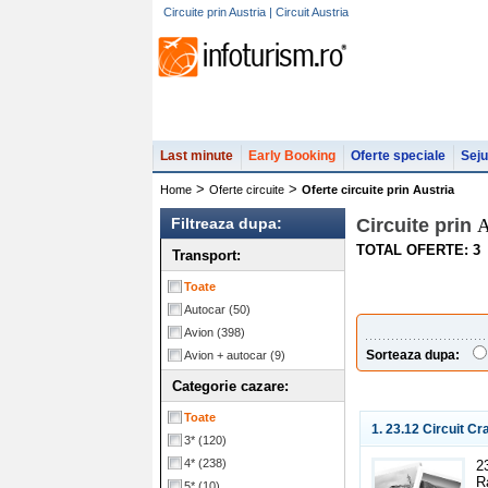
Circuite prin Austria | Circuit Austria
Last minute
Early Booking
Oferte speciale
Seju
>
>
Home
Oferte circuite
Oferte circuite prin Austria
Filtreaza dupa:
Circuite prin
A
TOTAL OFERTE: 3
Transport:
Toate
Autocar
(50)
Avion
(398)
Sorteaza dupa:
Avion + autocar
(9)
Categorie cazare:
Toate
1. 23.12 Circuit Cr
3*
(120)
4*
(238)
2
R
5*
(10)