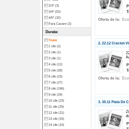
2/3*
(3)
P
T
3/4*
(52)
4/5*
(32)
Oferta de la:
Eco
Fara Cazare
(2)
Durata:
Toate
2. 22.12 Craciun V
1 zile
(2)
2 zile
(1)
2
A
3 zile
(1)
4 zile
(12)
P
T
5 zile
(28)
6 zile
(23)
Oferta de la:
Eco
7 zile
(27)
8 zile
(196)
9 zile
(29)
10 zile
(23)
3. 30.11 Piata De C
11 zile
(29)
Z
12 zile
(21)
d
13 zile
(33)
P
14 zile
(10)