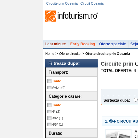
Circuite prin Oceania | Circuit Oceania
Last minute
Early Booking
Oferte speciale
Seju
>
>
Home
Oferte circuite
Oferte circuite prin Oceania
Filtreaza dupa:
Circuite prin
O
TOTAL OFERTE: 4
Transport:
Toate
Avion
(4)
Categorie cazare:
Sorteaza dupa:
Toate
4*
(2)
3/4*
(1)
1. 🌏✈️ CIRCUIT A
4/5*
(1)
A
Durata:
c