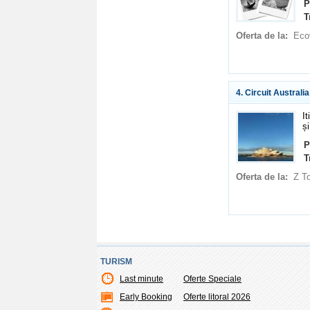
P
T
Oferta de la:
Eco
4. Circuit Australi
I
ș
P
T
Oferta de la:
Z T
TURISM
Last minute
Oferte Speciale
Early Booking
Oferte litoral 2026