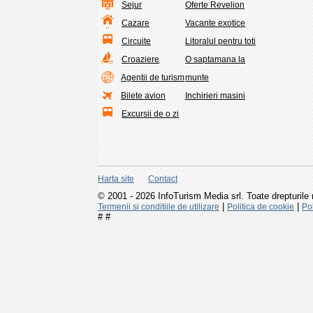
Sejur
Oferte Revelion
Cazare
Vacante exotice
Circuite
Litoralul pentru toti
Croaziere
O saptamana la
Agentii de turism
munte
Bilete avion
Inchirieri masini
Excursii de o zi
Harta site
Contact
© 2001 - 2026 InfoTurism Media srl. Toate drepturile 
|
|
Termenii si conditiile de utilizare
Politica de cookie
Pol
#
#