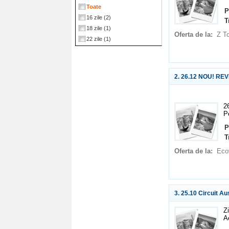
Toate
P
16 zile
(2)
T
18 zile
(1)
Oferta de la:
Z T
22 zile
(1)
2. 26.12 NOU! R
2
P
P
T
Oferta de la:
Eco
3. 25.10 Circuit Au
Z
A