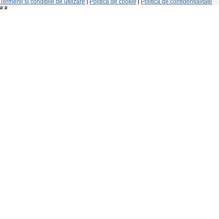
Termenii si conditiile de utilizare
Politica de cookie
Politica de confidentialitate
|
|
#
#