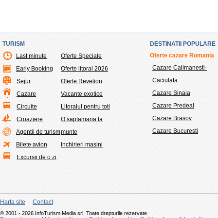
TURISM
DESTINATII POPULARE
Oferte cazare Romania
Last minute
Oferte Speciale
Cazare Calimanesti-
Early Booking
Oferte litoral 2026
Caciulata
Sejur
Oferte Revelion
Cazare Sinaia
Cazare
Vacante exotice
Cazare Predeal
Circuite
Litoralul pentru toti
Cazare Brasov
Croaziere
O saptamana la
Cazare Bucuresti
Agentii de turism
munte
Bilete avion
Inchirieri masini
Excursii de o zi
Harta site
Contact
© 2001 - 2026 InfoTurism Media srl. Toate drepturile rezervate