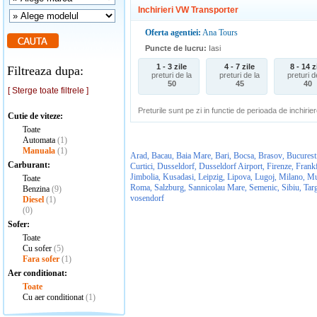
Inchirieri VW Transporter
Oferta agentiei:
Ana Tours
Puncte de lucru:
Iasi
1 - 3 zile
4 - 7 zile
8 - 14 z
Filtreaza dupa:
preturi de la
preturi de la
preturi d
50
45
40
[ Sterge toate filtrele ]
Preturile sunt pe zi in functie de perioada de inchirier
Cutie de viteze:
Toate
Automata
(1)
Manuala
(1)
Arad
Bacau
Baia Mare
Bari
Bocsa
Brasov
Bucurest
,
,
,
,
,
,
Carburant:
Curtici
Dusseldorf
Dusseldorf Airport
Firenze
Frankf
,
,
,
,
Jimbolia
Kusadasi
Leipzig
Lipova
Lugoj
Milano
Mu
,
,
,
,
,
,
Toate
Roma
Salzburg
Sannicolau Mare
Semenic
Sibiu
Tar
,
,
,
,
,
Benzina
(9)
vosendorf
Diesel
(1)
(0)
Sofer:
Toate
Cu sofer
(5)
Fara sofer
(1)
Aer conditionat:
Toate
Cu aer conditionat
(1)