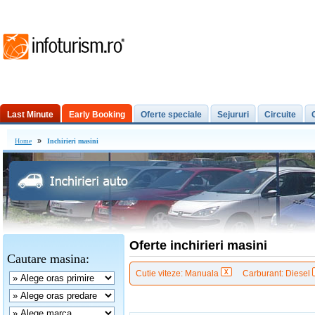
Last Minute
Early Booking
Oferte speciale
Sejururi
Circuite
Excursii de o zi
»
Home
Inchirieri masini
Oferte inchirieri masini
Cautare masina:
Cutie viteze: Manuala
Carburant: Diesel