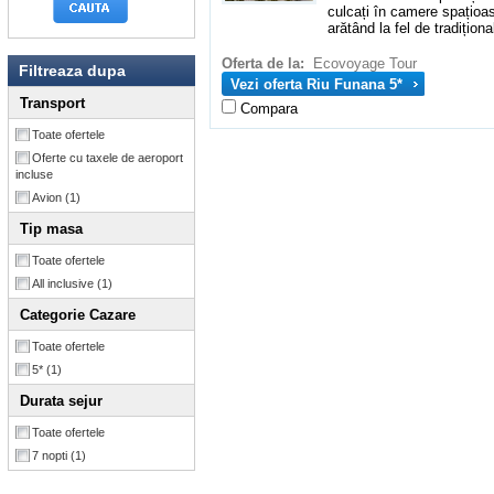
culcați în camere spațioase
arătând la fel de tradiționa
Oferta de la:
Ecovoyage Tour
Filtreaza dupa
Vezi oferta Riu Funana 5*
Transport
Compara
Toate ofertele
Oferte cu taxele de aeroport
incluse
Avion
(1)
Tip masa
Toate ofertele
All inclusive
(1)
Categorie Cazare
Toate ofertele
5*
(1)
Durata sejur
Toate ofertele
7 nopti
(1)