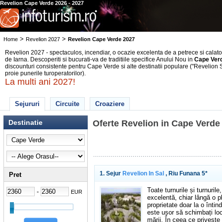
Revelion Cape Verde 2026 - 2027
>
>
Home
Revelion 2027
Revelion Cape Verde 2027
Revelion 2027 - spectaculos, incendiar, o ocazie excelenta de a petrece si calatori
de Iarna. Descoperiti si bucurati-va de traditiile specifice Anului Nou in
Cape Ver
discounturi consistente pentru Cape Verde si alte destinatii populare ("Revelion S
proie punerile turoperatorilor).
La multi ani 2027!
Sejururi
Circuite
Croaziere
Destinatie
Oferte Revelion in Cape Verde
1. Sejur
Revelion In Sal
, Riu Funana 5*
Pret
Toate turnurile și turnuril
-
EUR
excelentă, chiar lângă o p
proprietate doar la o înti
este ușor să schimbați locu
mării. În ceea ce privește 