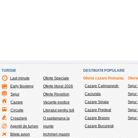
TURISM
DESTINATII POPULARE
Last minute
Oferte Speciale
Oferte cazare Romania
Oferte
Cazare Calimanesti-
Sejur
Early Booking
Oferte litoral 2026
Caciulata
Sejur
Sejur
Oferte Revelion
Cazare Sinaia
Sejur 
Cazare
Vacante exotice
Cazare Predeal
Sejur
Circuite
Litoralul pentru toti
Cazare Brasov
Sejur
Croaziere
O saptamana la
Cazare Bucuresti
Agentii de turism
munte
Bilete avion
Inchirieri masini