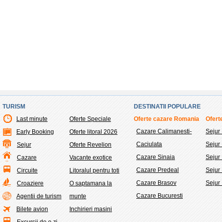
TURISM
DESTINATII POPULARE
Last minute
Oferte Speciale
Oferte cazare Romania
Oferte
Cazare Calimanesti-
Sejur
Early Booking
Oferte litoral 2026
Caciulata
Sejur
Sejur
Oferte Revelion
Cazare Sinaia
Sejur 
Cazare
Vacante exotice
Cazare Predeal
Sejur
Circuite
Litoralul pentru toti
Cazare Brasov
Sejur
Croaziere
O saptamana la
Cazare Bucuresti
Agentii de turism
munte
Bilete avion
Inchirieri masini