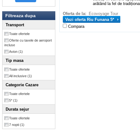
arătând la fel de tradiționa
Oferta de la:
Ecovoyage Tour
Filtreaza dupa
Vezi oferta Riu Funana 5*
Transport
Compara
Toate ofertele
Oferte cu taxele de aeroport
incluse
Avion
(1)
Tip masa
Toate ofertele
All inclusive
(1)
Categorie Cazare
Toate ofertele
5*
(1)
Durata sejur
Toate ofertele
7 nopti
(1)