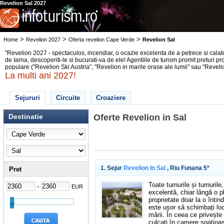
Revelion Sal 2027
>
>
>
Home
Revelion 2027
Oferta revelion Cape Verde
Revelion Sal
"Revelion 2027 - spectaculos, incendiar, o ocazie excelenta de a petrece si calatori
de Iarna, descoperiti-le si bucurati-va de ele! Agentiile de turism promit preturi p
populare ("Revelion Ski Austria", "Revelion in marile orase ale lumii" sau "Reveli
La multi ani 2027!
Sejururi
Circuite
Croaziere
Destinatie
Oferte Revelion in Sal
1. Sejur
Revelion In Sal
, Riu Funana 5*
Pret
Toate turnurile și turnuril
-
EUR
excelentă, chiar lângă o p
proprietate doar la o înti
este ușor să schimbați locu
mării. În ceea ce privește 
culcați în camere spațioase