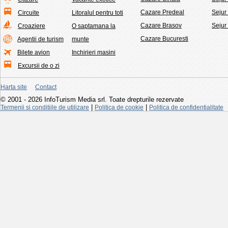
Cazare Predeal
Sejur
Circuite
Litoralul pentru toti
Cazare Brasov
Sejur
Croaziere
O saptamana la
Cazare Bucuresti
Agentii de turism
munte
Bilete avion
Inchirieri masini
Excursii de o zi
Harta site
Contact
© 2001 - 2026 InfoTurism Media srl. Toate drepturile rezervate
|
|
Termenii si conditiile de utilizare
Politica de cookie
Politica de confidentialitate