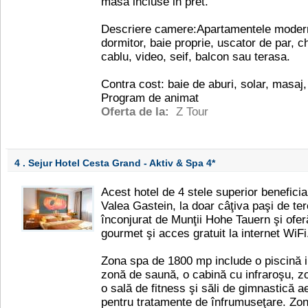
masa incluse in pret.
Descriere camere:Apartamentele modern
dormitor, baie proprie, uscator de par, ch
cablu, video, seif, balcon sau terasa.
Contra cost: baie de aburi, solar, masaj, 
Program de animat
Oferta de la:
Z Tour
4 . Sejur Hotel Cesta Grand - Aktiv & Spa
4*
Acest hotel de 4 stele superior beneficiaz
Valea Gastein, la doar câţiva paşi de te
înconjurat de Munţii Hohe Tauern şi ofe
gourmet şi acces gratuit la internet WiFi
Zona spa de 1800 mp include o piscină i
zonă de saună, o cabină cu infraroşu, zo
o sală de fitness şi săli de gimnastică 
pentru tratamente de înfrumuseţare. Zona