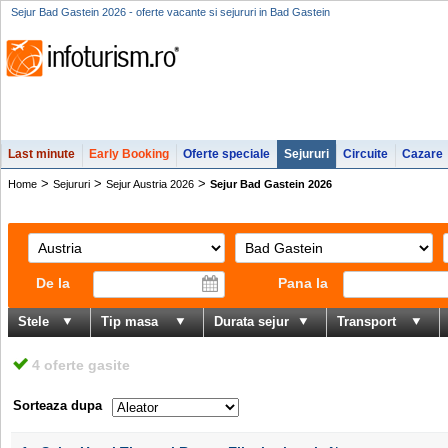
Sejur Bad Gastein 2026 - oferte vacante si sejururi in Bad Gastein
Last minute
Early Booking
Oferte speciale
Sejururi
Circuite
Cazare
>
>
>
Home
Sejururi
Sejur Austria 2026
Sejur Bad Gastein 2026
De la
Pana la
Stele
Tip masa
Durata sejur
Transport
4 oferte gasite
Sorteaza dupa