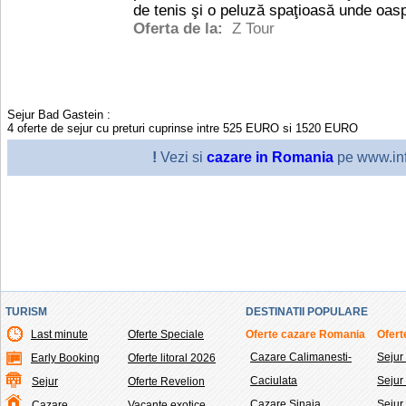
de tenis şi o peluză spaţioasă unde oasp
Oferta de la:
Z Tour
Sejur Bad Gastein
:
4
oferte de sejur cu preturi cuprinse intre
525
EURO
si
1520
EURO
!
Vezi si
cazare in Romania
pe www.inf
TURISM
DESTINATII POPULARE
Last minute
Oferte Speciale
Oferte cazare Romania
Ofert
Cazare Calimanesti-
Sejur
Early Booking
Oferte litoral 2026
Caciulata
Seju
Sejur
Oferte Revelion
Cazare Sinaia
Sejur
Cazare
Vacante exotice