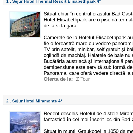
1 . Sejur Hotel Thermal Resort Elisabethpark
4*
Situat chiar în centrul orașului Bad Gas
Hotel Elisabethpark are o piscină termală
de la și la gara.
Camerele de la Hotelul Elisabethpark au 
fie o fereastră mare cu vedere panoramică
TV prin satelit, minibar, seif gratuit și b
oglindă de machiaj. Halatele de baie nu s
Bucătăria austriacă și internațională pe
demipensiune este servită sub formă de 
Panorama, care oferă vedere directă la
Oferta de la:
Z Tour
2 . Sejur Hotel Miramonte
4*
Recent deschis Hotelul de 4 stele Miram
fantastică în cel mai însorit loc din Bad
Situat in muntii Graukogel la 1050 de met