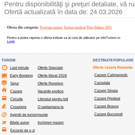
Pentru disponibilităţi şi preţuri detaliate, vă 
Ofertă actualizată în data de: 24.03.2026
Oferta din categoria:
Program seniori
Turism medical
Plaja
Balneo SPA
Pentru a putea raporta o oferta trebuie sa ai cont de utilizator pe InfoTurism.ro
Login
TURISM
DESTINATII POPULARE
Oferte cazare Romania
Last minute
Oferte Speciale
Cazare Calimanesti-
Early Booking
Oferte litoral 2026
Caciulata
Sejur
Oferte Revelion
Cazare Sinaia
Cazare
Vacante exotice
Cazare Predeal
Circuite
Litoralul pentru toti
Cazare Brasov
Croaziere
O saptamana la
Cazare Bucuresti
Agentii de turism
munte
Bilete avion
Inchirieri masini
Excursii de o zi