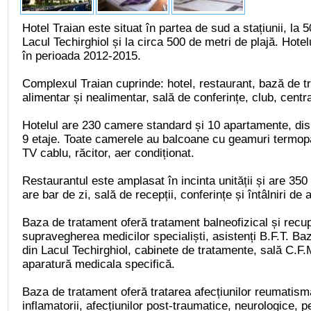
Hotel Traian este situat în partea de sud a stațiunii, la 
Lacul Techirghiol și la circa 500 de metri de plajă. Hotel
în perioada 2012-2015.
Complexul Traian cuprinde: hotel, restaurant, bază de 
alimentar și nealimentar, sală de conferințe, club, centr
Hotelul are 230 camere standard și 10 apartamente, dis
9 etaje. Toate camerele au balcoane cu geamuri termopa
TV cablu, răcitor, aer condiționat.
Restaurantul este amplasat în incinta unității și are 35
are bar de zi, sală de recepții, conferințe și întâlniri de 
Baza de tratament oferă tratament balneofizical și recu
supravegherea medicilor specialiști, asistenți B.F.T. B
din Lacul Techirghiol, cabinete de tratamente, sală C.F.
aparatură medicala specifică.
Baza de tratament oferă tratarea afecțiunilor reumatism
inflamatorii, afecțiunilor post-traumatice, neurologice, pe