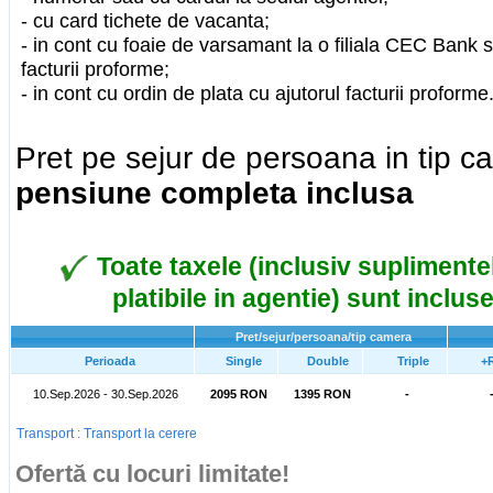
- cu card tichete de vacanta;
- in cont cu foaie de varsamant la o filiala CEC Bank 
facturii proforme;
- in cont cu ordin de plata cu ajutorul facturii proforme
Pret pe sejur de persoana in tip 
pensiune completa inclusa
Toate taxele (inclusiv suplimentel
platibile in agentie) sunt incluse
Pret/sejur/persoana/tip camera
Perioada
Single
Double
Triple
+
10.Sep.2026 - 30.Sep.2026
2095 RON
1395 RON
-
Transport : Transport la cerere
Ofertă cu locuri limitate!