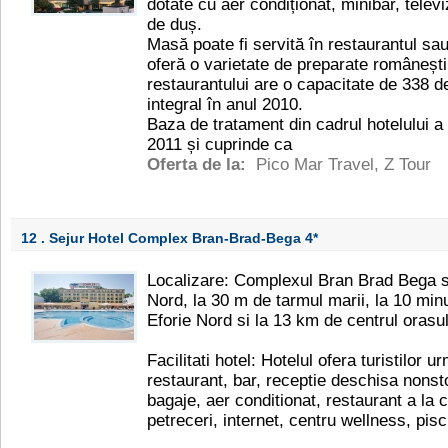
dotate cu aer condiționat, minibar, televi
de duș.
Masă poate fi servită în restaurantul sau
oferă o varietate de preparate românești 
restaurantului are o capacitate de 338 de
integral în anul 2010.
Baza de tratament din cadrul hotelului a f
2011 și cuprinde ca
Oferta de la:
Pico Mar Travel
,
Z Tour
12 . Sejur Hotel Complex Bran-Brad-Bega
4*
Localizare: Complexul Bran Brad Bega se
Nord, la 30 m de tarmul marii, la 10 mi
Eforie Nord si la 13 km de centrul orasu
Facilitati hotel: Hotelul ofera turistilor ur
restaurant, bar, receptie deschisa nonsto
bagaje, aer conditionat, restaurant a la c
petreceri, internet, centru wellness, pisc