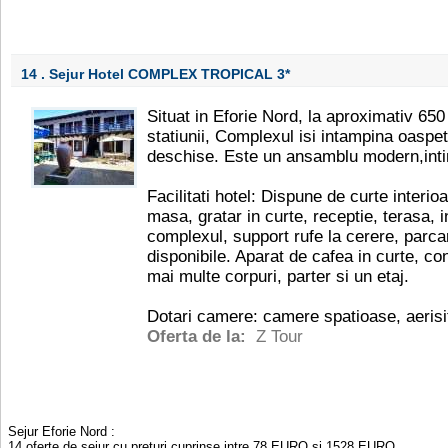
14 . Sejur Hotel COMPLEX TROPICAL
3*
Situat in Eforie Nord, la aproximativ 650 
statiunii, Complexul isi intampina oaspet
deschise. Este un ansamblu modern,intim,
Facilitati hotel: Dispune de curte interio
masa, gratar in curte, receptie, terasa, i
complexul, support rufe la cerere, parcare
disponibile. Aparat de cafea in curte, co
mai multe corpuri, parter si un etaj.
Dotari camere: camere spatioase, aerisit
Oferta de la:
Z Tour
Sejur Eforie Nord
:
14
oferte de sejur cu preturi cuprinse intre
78
EURO
si
1528
EURO