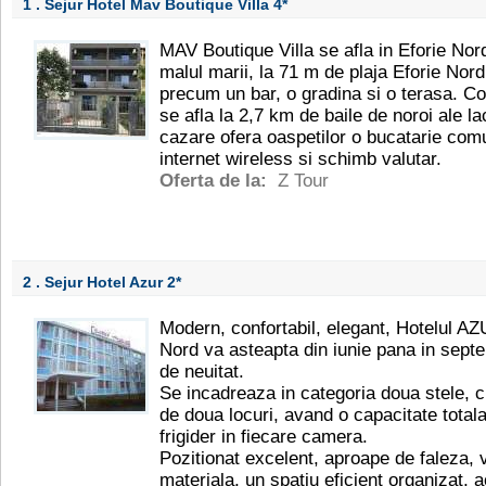
1 . Sejur Hotel Mav Boutique Villa
4*
MAV Boutique Villa se afla in Eforie Nord
malul marii, la 71 m de plaja Eforie Nord, 
precum un bar, o gradina si o terasa. Con
se afla la 2,7 km de baile de noroi ale lac
cazare ofera oaspetilor o bucatarie com
internet wireless si schimb valutar.
Oferta de la:
Z Tour
2 . Sejur Hotel Azur
2*
Modern, confortabil, elegant, Hotelul AZU
Nord va asteapta din iunie pana in septe
de neuitat.
Se incadreaza in categoria doua stele, 
de doua locuri, avand o capacitate totala
frigider in fiecare camera.
Pozitionat excelent, aproape de faleza, 
materiala, un spatiu eficient organizat, 