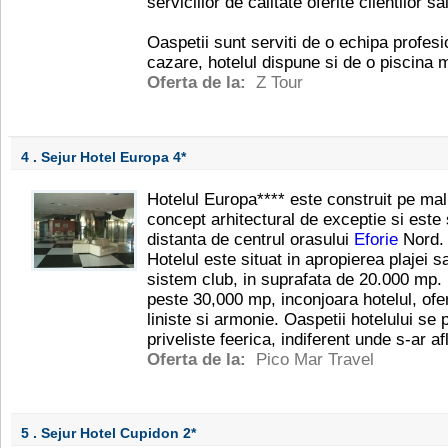
serviciilor de calitate oferite clientilor sai
Oaspetii sunt serviti de o echipa profesio
cazare, hotelul dispune si de o piscina 
Oferta de la:
Z Tour
4 . Sejur Hotel Europa
4*
Hotelul Europa**** este construit pe ma
concept arhitectural de exceptie si este 
distanta de centrul orasului
Eforie
Nord.
Hotelul este situat in apropierea plajei s
sistem club, in suprafata de 20.000 mp.
peste 30,000 mp, inconjoara hotelul, ofe
liniste si armonie. Oaspetii hotelului se
priveliste feerica, indiferent unde s-ar af
Oferta de la:
Pico Mar Travel
5 . Sejur Hotel Cupidon
2*