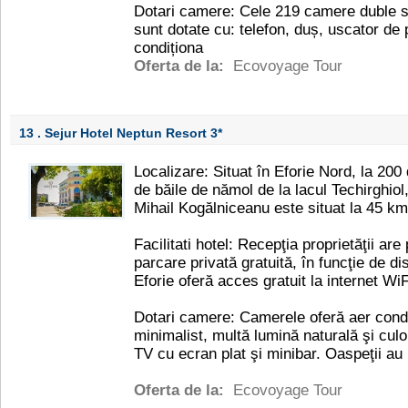
Dotari camere: Cele 219 camere duble si
sunt dotate cu: telefon, duș, uscator de 
condiționa
Oferta de la:
Ecovoyage Tour
13 . Sejur Hotel Neptun Resort
3*
Localizare: Situat în Eforie Nord, la 200 
de băile de nămol de la lacul Techirghiol,
Mihail Kogălniceanu este situat la 45 km
Facilitati hotel: Recepţia proprietăţii a
parcare privată gratuită, în funcţie de di
Eforie oferă acces gratuit la internet WiF
Dotari camere: Camerele oferă aer condi
minimalist, multă lumină naturală şi cul
TV cu ecran plat şi minibar. Oaspeţii au 
Oferta de la:
Ecovoyage Tour