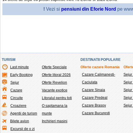
!
Vezi si
pensiuni din Eforie Nord
pe www.
TURISM
DESTINATII POPULARE
Last minute
Oferte Speciale
Oferte cazare Romania
Ofert
Cazare Calimanesti-
Sejur
Early Booking
Oferte litoral 2026
Caciulata
Seju
Sejur
Oferte Revelion
Cazare Sinaia
Sejur
Cazare
Vacante exotice
Cazare Predeal
Sejur
Circuite
Litoralul pentru toti
Cazare Brasov
Sejur
Croaziere
O saptamana la
Cazare Bucuresti
Agentii de turism
munte
Bilete avion
Inchirieri masini
Excursii de o zi