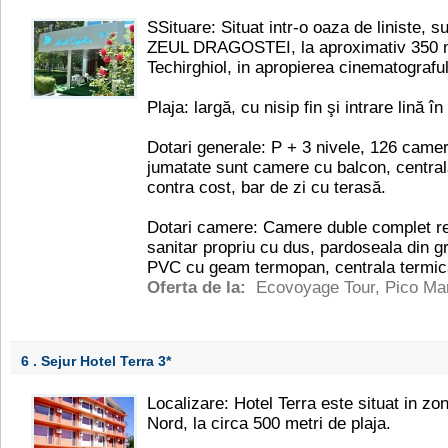
SSituare: Situat intr-o oaza de liniste, 
ZEUL DRAGOSTEI, la aproximativ 350 m
Techirghiol, in apropierea cinematograful
Plaja: largă, cu nisip fin şi intrare lină î
Dotari generale: P + 3 nivele, 126 camer
jumatate sunt camere cu balcon, central
contra cost, bar de zi cu terasă.
Dotari camere: Camere duble complet r
sanitar propriu cu dus, pardoseala din gr
PVC cu geam termopan, centrala termic
Oferta de la:
Ecovoyage Tour
,
Pico Mar
6 . Sejur Hotel Terra
3*
Localizare: Hotel Terra este situat in zon
Nord, la circa 500 metri de plaja.