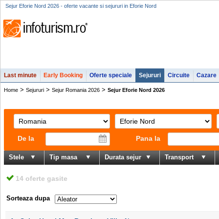
Sejur Eforie Nord 2026 - oferte vacante si sejururi in Eforie Nord
Last minute
Early Booking
Oferte speciale
Sejururi
Circuite
Cazare
>
>
>
Home
Sejururi
Sejur Romania 2026
Sejur Eforie Nord 2026
De la
Pana la
Stele
Tip masa
Durata sejur
Transport
14 oferte gasite
Sorteaza dupa