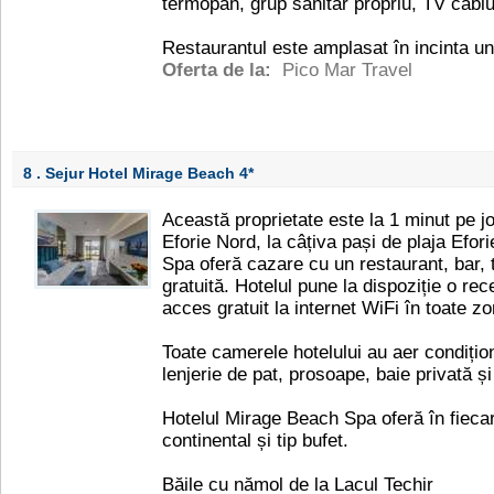
termopan, grup sanitar propriu, TV cablu,
Restaurantul este amplasat în incinta uni
Oferta de la:
Pico Mar Travel
8 . Sejur Hotel Mirage Beach
4*
Această proprietate este la 1 minut pe jos
Eforie Nord, la câțiva pași de plaja Efo
Spa oferă cazare cu un restaurant, bar, 
gratuită. Hotelul pune la dispoziție o re
acces gratuit la internet WiFi în toate zo
Toate camerele hotelului au aer condițio
lenjerie de pat, prosoape, baie privată ș
Hotelul Mirage Beach Spa oferă în fieca
continental și tip bufet.
Băile cu nămol de la Lacul Techir