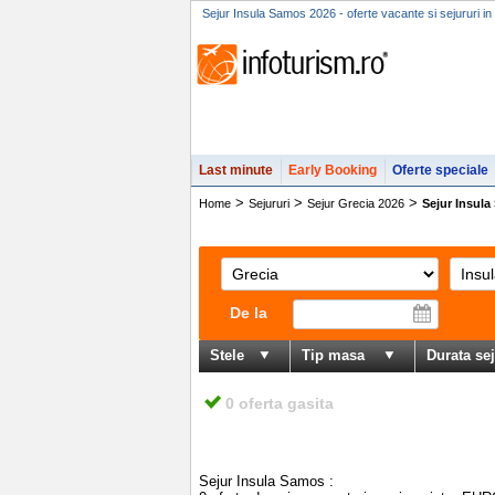
Sejur Insula Samos 2026 - oferte vacante si sejururi i
Last minute
Early Booking
Oferte speciale
>
>
>
Home
Sejururi
Sejur Grecia 2026
Sejur Insul
De la
Stele
Tip masa
Durata se
0 oferta gasita
Sejur Insula Samos
: