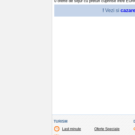
0
oferte de sejur cu preturi cuprinse intre
EU
!
Vezi si
cazar
TURISM
Last minute
Oferte Speciale