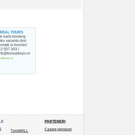
REAL TOURS
ife early booking
tru vacanta dvs!
rmatii si inscrieri:
2.507.303 /
rte@borealtours.ro
altours.ro
LE
PARTENERI
6
Cazare pensiuni
TurisMALL