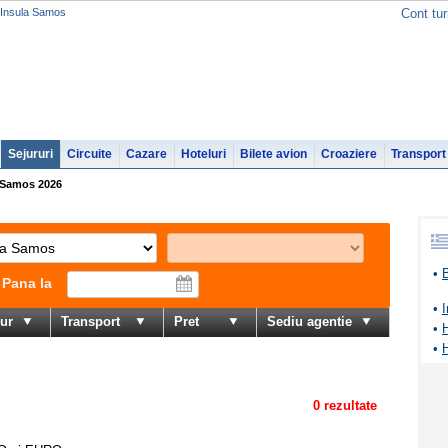
n Insula Samos
Cont tur
Sejururi
Circuite
Cazare
Hoteluri
Bilete avion
Croaziere
Transport
a Samos 2026
•
Pana la
•
I
jur
Transport
Pret
Sediu agentie
•
•
0 rezultate