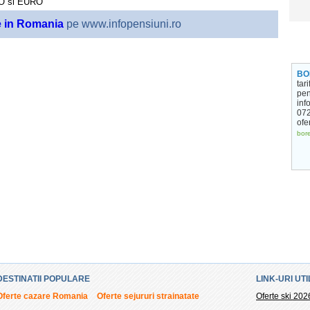
RO
si
EURO
e in Romania
pe www.infopensiuni.ro
BO
tar
pen
info
072
ofe
bore
DESTINATII POPULARE
LINK-URI UTI
Oferte cazare Romania
Oferte sejururi strainatate
Oferte ski 202