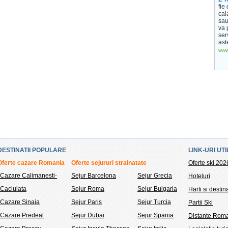
fie
cal
sau
va 
ser
ast
www.
DESTINATII POPULARE
LINK-URI UTI
Oferte cazare Romania
Oferte sejururi strainatate
Oferte ski 202
Cazare Calimanesti-
Sejur Barcelona
Sejur Grecia
Hoteluri
Caciulata
Sejur Roma
Sejur Bulgaria
Harti si destina
Cazare Sinaia
Sejur Paris
Sejur Turcia
Partii Ski
Cazare Predeal
Sejur Dubai
Sejur Spania
Distante Rom