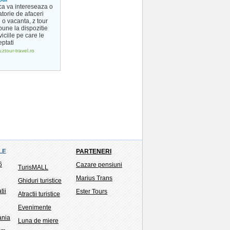
 ca va intereseaza o
atorie de afaceri
 o vacanta, z tour
pune la dispozitie
viciile pe care le
eptati
ztour-travel.ro
LE
PARTENERI
6
Cazare pensiuni
TurisMALL
Marius Trans
Ghiduri turistice
tii
Ester Tours
Atractii turistice
Evenimente
ania
Luna de miere