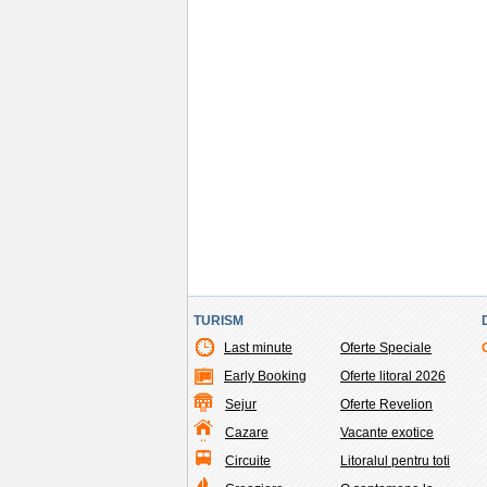
TURISM
Last minute
Oferte Speciale
Early Booking
Oferte litoral 2026
Sejur
Oferte Revelion
Cazare
Vacante exotice
Circuite
Litoralul pentru toti