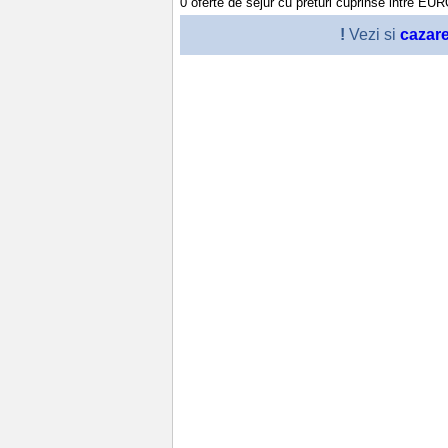
0
oferte de sejur cu preturi cuprinse intre
EU
!
Vezi si
cazar