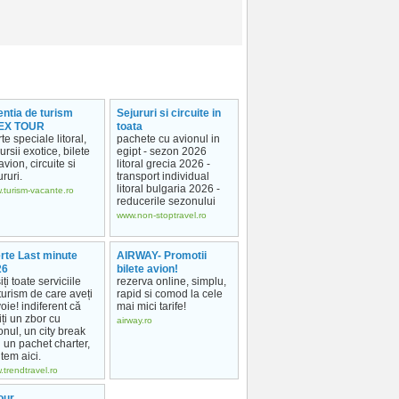
ntia de turism
Sejururi si circuite in
EX TOUR
toata
rte speciale litoral,
pachete cu avionul in
ursii exotice, bilete
egipt - sezon 2026
avion, circuite si
litoral grecia 2026 -
ururi.
transport individual
litoral bulgaria 2026 -
.turism-vacante.ro
reducerile sezonului
www.non-stoptravel.ro
rte Last minute
AIRWAY- Promotii
26
bilete avion!
iți toate serviciile
rezerva online, simplu,
turism de care aveți
rapid si comod la cele
oie! indiferent că
mai mici tarife!
iți un zbor cu
airway.ro
onul, un city break
 un pachet charter,
tem aici.
trendtravel.ro
our