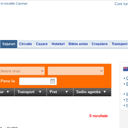
i in Insulele Cayman
Cont tur
Sejururi
Circuite
Cazare
Hoteluri
Bilete avion
Croaziere
Transport
•
Pana la
•
jur
Transport
Pret
Sediu agentie
•
I
•
•
0 rezultate