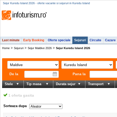
Sejur Kuredu Island 2026 - oferte vacante si sejururi in Kuredu Island
Last minute
Early Booking
Oferte speciale
Sejururi
Circuite
Cazare
>
>
>
Home
Sejururi
Sejur Maldive 2026
Sejur Kuredu Island 2026
De la
Pana la
Stele
Tip masa
Durata sejur
Transport
1 oferta gasita
Sorteaza dupa