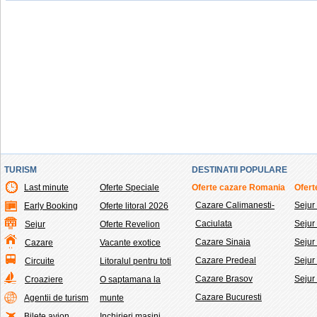
TURISM
DESTINATII POPULARE
Last minute
Oferte Speciale
Oferte cazare Romania
Ofert
Cazare Calimanesti-
Sejur
Early Booking
Oferte litoral 2026
Caciulata
Seju
Sejur
Oferte Revelion
Cazare Sinaia
Sejur
Cazare
Vacante exotice
Cazare Predeal
Sejur
Circuite
Litoralul pentru toti
Cazare Brasov
Sejur
Croaziere
O saptamana la
Cazare Bucuresti
Agentii de turism
munte
Bilete avion
Inchirieri masini