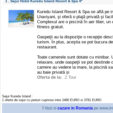
1 . Sejur Hotel Kuredu Island Resort & Spa
4*
Kuredu Island Resort & Spa se află pe in
Lhaviyani, şi oferă o plajă privată şi faci
Complexul are o piscină în aer liber, un
fitness gratuit.
Oaspeţii au la dispoziţie o recepţie desc
turism. În plus, aceştia se pot bucura de 
restaurant.
Toate camerele sunt dotate cu minibar.
relaxare, unde oaspeţii se pot destinde d
camere au vedere la mare, la piscină sa
au baie privată și
Oferta de la:
Z Tour
Sejur Kuredu Island
:
1
oferte de sejur cu preturi cuprinse intre
2480
EURO
si
3781
EURO
!
Vezi si
cazare in Romania
pe www.inf