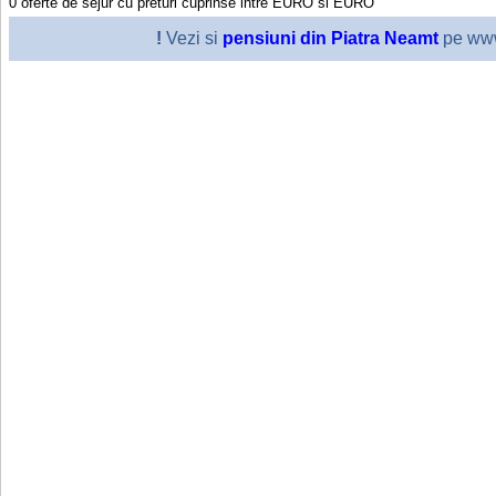
0
oferte de sejur cu preturi cuprinse intre
EURO
si
EURO
!
Vezi si
pensiuni din Piatra Neamt
pe www