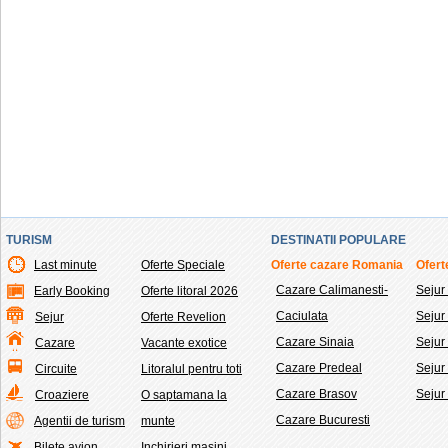
TURISM
DESTINATII POPULARE
Last minute
Oferte Speciale
Oferte cazare Romania
Ofert
Cazare Calimanesti-
Sejur
Early Booking
Oferte litoral 2026
Caciulata
Seju
Sejur
Oferte Revelion
Cazare Sinaia
Sejur
Cazare
Vacante exotice
Cazare Predeal
Sejur
Circuite
Litoralul pentru toti
Cazare Brasov
Sejur
Croaziere
O saptamana la
Cazare Bucuresti
Agentii de turism
munte
Bilete avion
Inchirieri masini