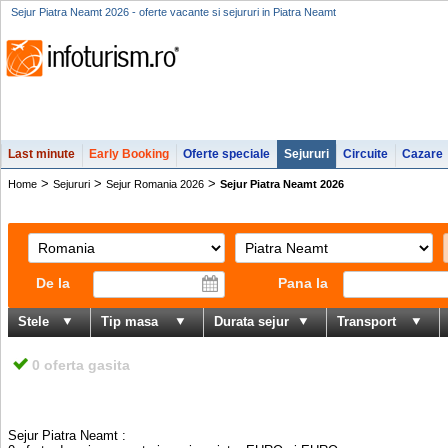
Sejur Piatra Neamt 2026 - oferte vacante si sejururi in Piatra Neamt
Last minute
Early Booking
Oferte speciale
Sejururi
Circuite
Cazare
>
>
>
Home
Sejururi
Sejur Romania 2026
Sejur Piatra Neamt 2026
De la
Pana la
Stele
Tip masa
Durata sejur
Transport
0 oferta gasita
Sejur Piatra Neamt
: