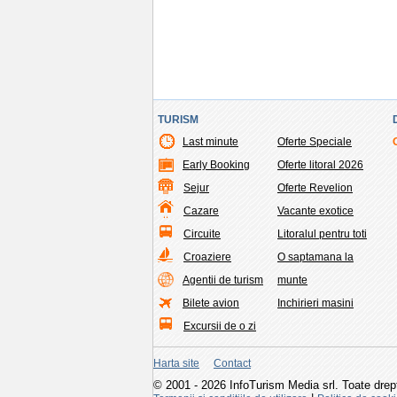
TURISM
Last minute
Oferte Speciale
Early Booking
Oferte litoral 2026
Sejur
Oferte Revelion
Cazare
Vacante exotice
Circuite
Litoralul pentru toti
Croaziere
O saptamana la
Agentii de turism
munte
Bilete avion
Inchirieri masini
Excursii de o zi
Harta site
Contact
© 2001 - 2026 InfoTurism Media srl. Toate drept