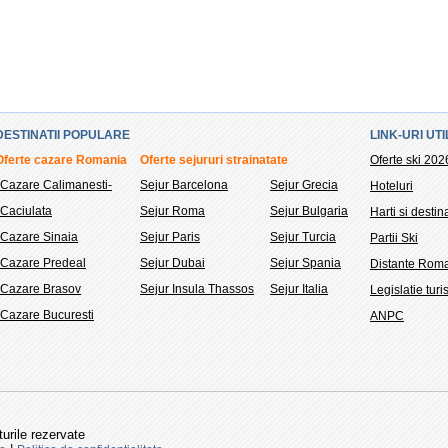
DESTINATII POPULARE
LINK-URI UTI
Oferte cazare Romania
Oferte sejururi strainatate
Oferte ski 202
Cazare Calimanesti-
Sejur Barcelona
Sejur Grecia
Hoteluri
Caciulata
Sejur Roma
Sejur Bulgaria
Harti si destina
Cazare Sinaia
Sejur Paris
Sejur Turcia
Partii Ski
Cazare Predeal
Sejur Dubai
Sejur Spania
Distante Rom
Cazare Brasov
Sejur Insula Thassos
Sejur Italia
Legislatie tur
Cazare Bucuresti
ANPC
urile rezervate