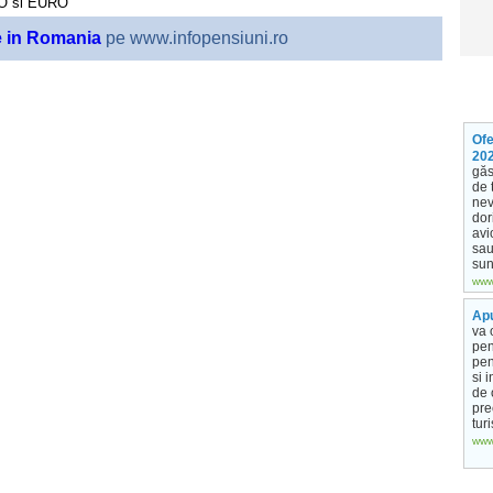
RO
si
EURO
e in Romania
pe www.infopensiuni.ro
Ofe
20
găs
de 
nev
dor
avi
sau
sun
www.
Apu
va 
pen
pen
si i
de 
pre
tur
www