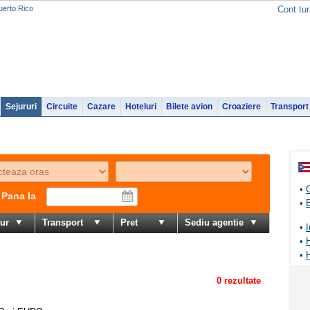
Puerto Rico
Cont tur
Sejururi
Circuite
Cazare
Hoteluri
Bilete avion
Croaziere
Transport
•
C
Pana la
•
B
jur
Transport
Pret
Sediu agentie
•
I
•
•
H
0 rezultate