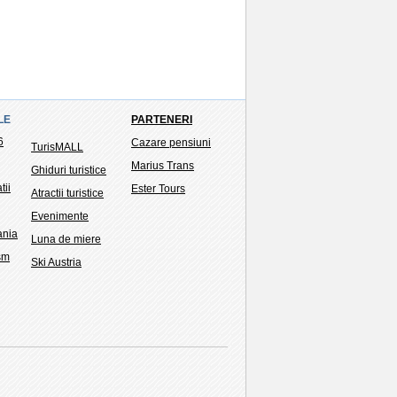
LE
PARTENERI
6
Cazare pensiuni
TurisMALL
Marius Trans
Ghiduri turistice
tii
Ester Tours
Atractii turistice
Evenimente
ania
Luna de miere
ism
Ski Austria