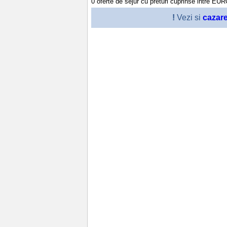
0
oferte de sejur cu preturi cuprinse intre
EU
!
Vezi si
cazar