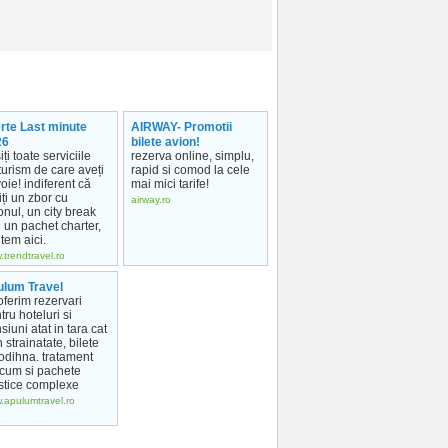
rte Last minute
AIRWAY- Promotii
26
bilete avion!
iți toate serviciile
rezerva online, simplu,
turism de care aveți
rapid si comod la cele
oie! indiferent că
mai mici tarife!
iți un zbor cu
airway.ro
onul, un city break
 un pachet charter,
tem aici.
trendtravel.ro
lum Travel
oferim rezervari
tru hoteluri si
siuni atat in tara cat
n strainatate, bilete
odihna. tratament
cum si pachete
istice complexe
.apulumtravel.ro