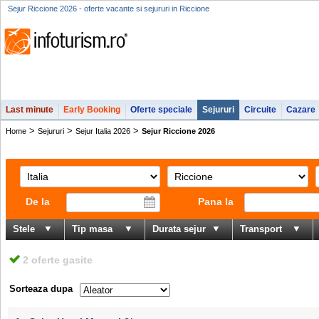
Sejur Riccione 2026 - oferte vacante si sejururi in Riccione
Last minute
Early Booking
Oferte speciale
Sejururi
Circuite
Cazare
>
>
>
Home
Sejururi
Sejur Italia 2026
Sejur Riccione 2026
De la
Pana la
Stele
Tip masa
Durata sejur
Transport
2 oferte gasite
Sorteaza dupa