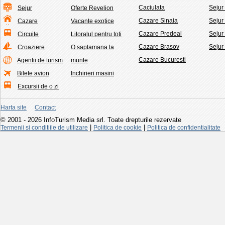
Caciulata
Seju
Sejur
Oferte Revelion
Cazare Sinaia
Sejur
Cazare
Vacante exotice
Cazare Predeal
Sejur
Circuite
Litoralul pentru toti
Cazare Brasov
Sejur
Croaziere
O saptamana la
Cazare Bucuresti
Agentii de turism
munte
Bilete avion
Inchirieri masini
Excursii de o zi
Harta site
Contact
© 2001 - 2026 InfoTurism Media srl. Toate drepturile rezervate
|
|
Termenii si conditiile de utilizare
Politica de cookie
Politica de confidentialitate