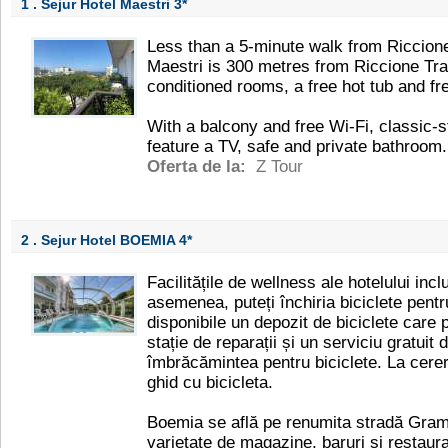
1 . Sejur Hotel Maestri
3*
Less than a 5-minute walk from Riccion
Maestri is 300 metres from Riccione Train
conditioned rooms, a free hot tub and fr
With a balcony and free Wi-Fi, classic-s
feature a TV, safe and private bathroom.
Oferta de la:
Z Tour
2 . Sejur Hotel BOEMIA
4*
Facilitățile de wellness ale hotelului inc
asemenea, puteți închiria biciclete pentr
disponibile un depozit de biciclete care 
stație de reparații și un serviciu gratuit
îmbrăcămintea pentru biciclete. La cerere
ghid cu bicicleta.
Boemia se află pe renumita stradă Grams
varietate de magazine, baruri și restaur