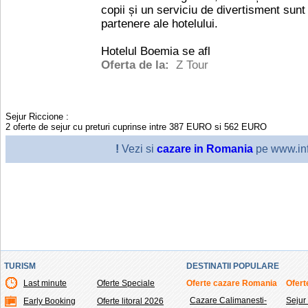
copii și un serviciu de divertisment sunt 
partenere ale hotelului.
Hotelul Boemia se afl
Oferta de la:
Z Tour
Sejur Riccione
:
2
oferte de sejur cu preturi cuprinse intre
387
EURO
si
562
EURO
!
Vezi si
cazare in Romania
pe www.inf
TURISM
DESTINATII POPULARE
Last minute
Oferte Speciale
Oferte cazare Romania
Ofert
Cazare Calimanesti-
Sejur
Early Booking
Oferte litoral 2026