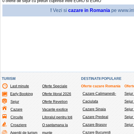
0
oferte de sejur cu preturi cuprinse intre
EURO
si
EURO
!
Vezi si
cazare in Romania
pe www.inf
TURISM
DESTINATII POPULARE
Last minute
Oferte Speciale
Oferte cazare Romania
Ofert
Cazare Calimanesti-
Sejur
Early Booking
Oferte litoral 2026
Caciulata
Seju
Sejur
Oferte Revelion
Cazare Sinaia
Sejur
Cazare
Vacante exotice
Cazare Predeal
Sejur
Circuite
Litoralul pentru toti
Cazare Brasov
Sejur
Croaziere
O saptamana la
Cazare Bucuresti
Agentii de turism
munte