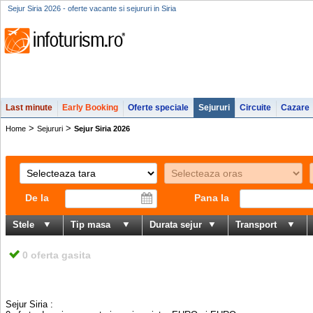
Sejur Siria 2026 - oferte vacante si sejururi in Siria
Last minute
Early Booking
Oferte speciale
Sejururi
Circuite
Cazare
>
>
Home
Sejururi
Sejur Siria 2026
De la
Pana la
Stele
Tip masa
Durata sejur
Transport
0 oferta gasita
Sejur Siria
: