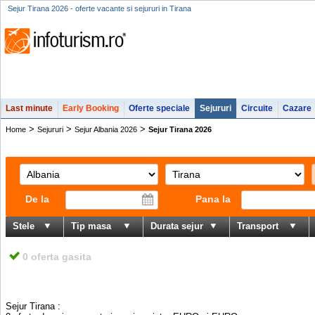
Sejur Tirana 2026 - oferte vacante si sejururi in Tirana
Last minute
Early Booking
Oferte speciale
Sejururi
Circuite
Cazare
>
>
>
Home
Sejururi
Sejur Albania 2026
Sejur Tirana 2026
De la
Pana la
Stele
Tip masa
Durata sejur
Transport
0 oferta gasita
Sejur Tirana
: