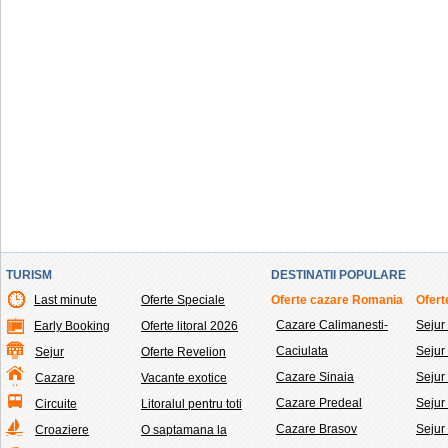
TURISM
DESTINATII POPULARE
Last minute
Oferte Speciale
Oferte cazare Romania
Ofert
Cazare Calimanesti-
Sejur
Early Booking
Oferte litoral 2026
Caciulata
Seju
Sejur
Oferte Revelion
Cazare Sinaia
Sejur
Cazare
Vacante exotice
Cazare Predeal
Sejur
Circuite
Litoralul pentru toti
Cazare Brasov
Sejur
Croaziere
O saptamana la