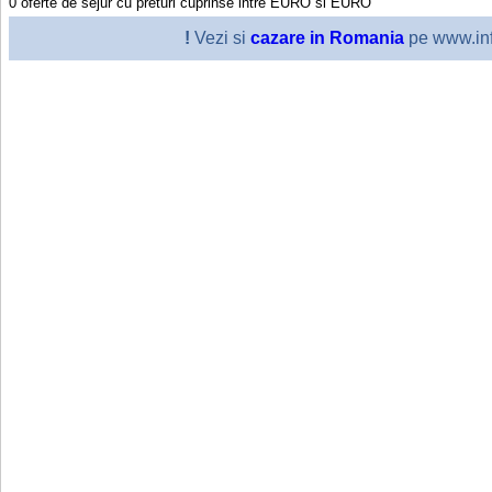
0
oferte de sejur cu preturi cuprinse intre
EURO
si
EURO
!
Vezi si
cazare in Romania
pe www.inf