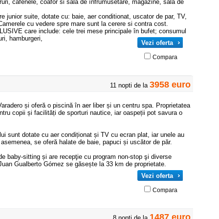
ruri, cafenele, coafor si sala de înfrumusetare, magazine, sala de
junior suite, dotate cu: baie, aer conditionat, uscator de par, TV,
. Camerele cu vedere spre mare sunt la cerere si contra cost.
SIVE care include: cele trei mese principale în bufet; consumul
uri, hamburgeri,
Vezi oferta
Compara
3958 euro
11 nopti de la
Varadero și oferă o piscină în aer liber și un centru spa. Proprietatea
tru copii și facilități de sporturi nautice, iar oaspeții pot savura o
ui sunt dotate cu aer condiționat și TV cu ecran plat, iar unele au
 asemenea, se oferă halate de baie, papuci și uscător de păr.
 de baby-sitting și are recepţie cu program non-stop şi diverse
Juan Gualberto Gómez se găsește la 33 km de proprietate.
Vezi oferta
Compara
1487 euro
8 nopti de la