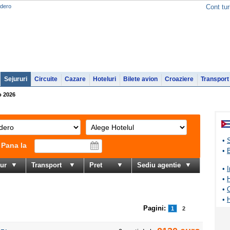
adero
Cont tur
Sejururi
Circuite
Cazare
Hoteluri
Bilete avion
Croaziere
Transport
o 2026
•
Pana la
•
B
jur
Transport
Pret
Sediu agentie
•
I
•
•
O
•
H
Pagini:
1
2