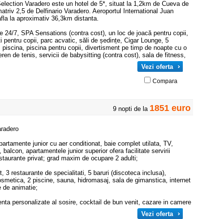
Selection Varadero este un hotel de 5*, situat la 1,2km de Cueva de
atriv 2,5 de Delfinario Varadero. Aeroportul International Juan
la la aproximativ 36,3km distanta.
tie 24/7, SPA Sensations (contra cost), un loc de joacă pentru copii,
i pentru copii, parc acvatic, săli de ședințe, Cigar Lounge, 5
i, piscina, piscina pentru copii, divertisment pe timp de noapte cu o
en de tenis, servicii de babysitting (contra cost), sala de fitness,
Vezi oferta
Compara
1851 euro
9 nopti de la
aradero
partamente junior cu aer conditionat, baie complet utilata, TV,
, balcon, apartamentele junior superior ofera facilitate servirii
estaurante privat; grad maxim de ocupare 2 adulti;
t, 3 restaurante de specialitati, 5 baruri (discoteca inclusa),
smetica, 2 piscine, sauna, hidromasaj, sala de gimanstica, internet
e de animatie;
tenta personalizate al sosire, cocktail de bun venit, cazare in camere
Vezi oferta