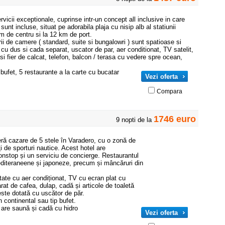
rvicii exceptionale, cuprinse intr-un concept all inclusive in care
r sunt incluse, situat pe adorabila plaja cu nisip alb al statiunii
m de centru si la 12 km de port.
ii de camere ( standard, suite si bungalowri ) sunt spatioase si
 cu dus si cada separat, uscator de par, aer conditionat, TV satelit,
si fier de calcat, telefon, balcon / terasa cu vedere spre ocean,
t bufet, 5 restaurante a la carte cu bucatar
Vezi oferta
Compara
1746 euro
9 nopti de la
eră cazare de 5 stele în Varadero, cu o zonă de
ăţi de sporturi nautice. Acest hotel are
onstop și un serviciu de concierge. Restaurantul
diteraneene și japoneze, precum și mâncăruri din
otate cu aer condiționat, TV cu ecran plat cu
arat de cafea, dulap, cadă și articole de toaletă
este dotată cu uscător de păr.
 continental sau tip bufet.
 are saună și cadă cu hidro
Vezi oferta