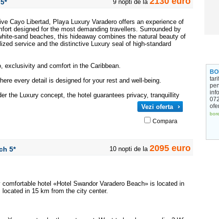
2130 euro
o
5*
9 nopti de la
ive Cayo Libertad, Playa Luxury Varadero offers an experience of
mfort designed for the most demanding travellers. Surrounded by
white-sand beaches, this hideaway combines the natural beauty of
ized service and the distinctive Luxury seal of high-standard
, exclusivity and comfort in the Caribbean.
BO
tar
here every detail is designed for your rest and well-being.
pen
info
er the Luxury concept, the hotel guarantees privacy, tranquillity
072
ofe
Vezi oferta
bore
Compara
2095 euro
ach
5*
10 nopti de la
y comfortable hotel «Hotel Swandor Varadero Beach» is located in
s located in 15 km from the city center.