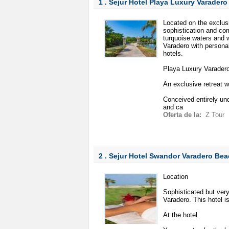
1 . Sejur Hotel Playa Luxury Varader
Located on the exclus
sophistication and co
turquoise waters and 
Varadero with personal
hotels.
Playa Luxury Varadero
An exclusive retreat w
Conceived entirely und
and ca
Oferta de la:
Z Tour
2 . Sejur Hotel Swandor Varadero Be
Location
Sophisticated but ver
Varadero. This hotel i
At the hotel