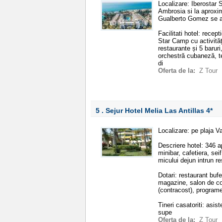
Localizare: Iberostar 
Ambrosia si la aproxim
Gualberto Gomez se af
Facilitati hotel: recep
Star Camp cu activităț
restaurante și 5 barur
orchestră cubaneză, ter
di
Oferta de la:
Z Tour
5 . Sejur Hotel Melia Las Antillas
4*
Localizare: pe plaja V
Descriere hotel: 346 a
minibar, cafetiera, seif
micului dejun intrun r
Dotari: restaurant bufe
magazine, salon de co
(contracost), program
Tineri casatoriti: asis
supe
Oferta de la:
Z Tour