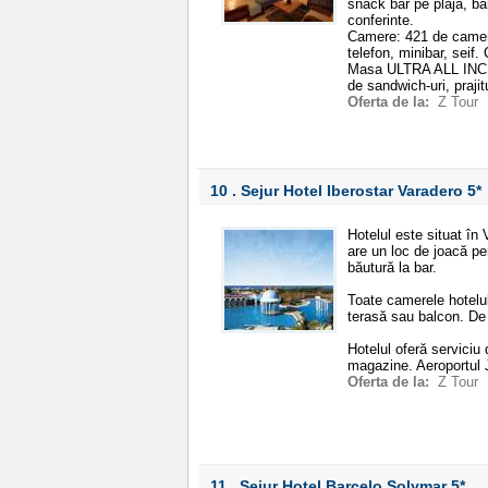
snack bar pe plaja, ba
conferinte.
Camere: 421 de camere 
telefon, minibar, seif
Masa ULTRA ALL INCLU
de sandwich-uri, prajit
Oferta de la:
Z Tour
10 . Sejur Hotel Iberostar Varadero
5*
Hotelul este situat în 
are un loc de joacă pen
băutură la bar.
Toate camerele hotelul
terasă sau balcon. De
Hotelul oferă serviciu
magazine. Aeroportul 
Oferta de la:
Z Tour
11 . Sejur Hotel Barcelo Solymar
5*