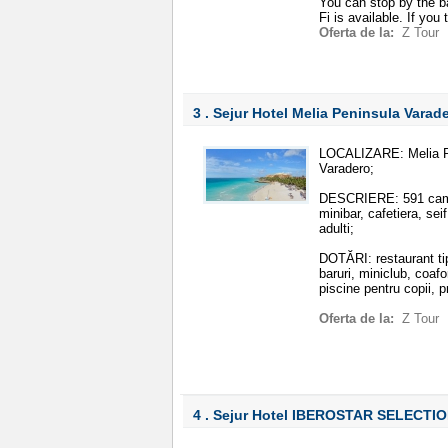
You can stop by the ba
Fi is available. If you t
Oferta de la:
Z Tour
3 . Sejur Hotel Melia Peninsula Varad
LOCALIZARE: Melia Pen
Varadero;
DESCRIERE: 591 camere
minibar, cafetiera, se
adulti;
DOTĂRI: restaurant tip
baruri, miniclub, coaf
piscine pentru copii, 
Oferta de la:
Z Tour
4 . Sejur Hotel IBEROSTAR SELECTI