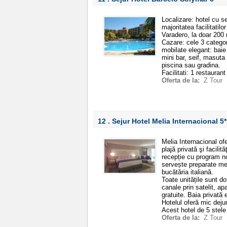
Localizare: hotel cu se
majoritatea facilitatilo
Varadero, la doar 200 
Cazare: cele 3 categor
mobilate elegant: baie
mini bar, seif, masuta 
piscina sau gradina.
Facilitati: 1 restauran
Oferta de la:
Z Tour
12 . Sejur Hotel Melia Internacional
5*
Melia Internacional of
plajă privată şi facilit
recepție cu program n
servește preparate me
bucătăria italiană.
Toate unitățile sunt d
canale prin satelit, ap
gratuite. Baia privată 
Hotelul oferă mic dejun
Acest hotel de 5 stele
Oferta de la:
Z Tour