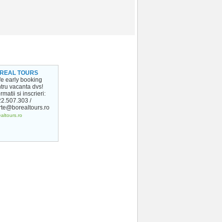
REAL TOURS
ife early booking
tru vacanta dvs!
rmatii si inscrieri:
2.507.303 /
rte@borealtours.ro
altours.ro