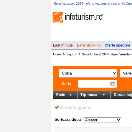
Sejur Varadero 2026 - oferte vacante si sejururi in Var
Last minute
Early Booking
Oferte speciale
>
>
>
Home
Sejururi
Sejur Cuba 2026
Sejur Varader
De la
Stele
Tip masa
Durata se
30 oferte gasite
Sorteaza dupa