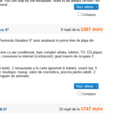
r. You can stop by the restaurant. Want to be always on-line? Wi-
ravel ...
Vezi oferta
Compara
1587 euro
ero
5*
9 nopti de la
insula Varadero 5* aste amplasat in prima linie de plaja din
 cu aer conditionat, baie complet utilata, telefon, TV, CD player,
if, conexiune la internet (contracost); grad maxim de ocupare 3
 bufet, 2 restaurante a la carte (gourmet & italian), snack bar, 5
or, boutique, masaj, salon de cosmetica, piscina pentru adulti, 2
program de animatie;
Vezi oferta
Compara
1747 euro
ON
5*
10 nopti de la