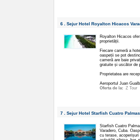
6 . Sejur Hotel Royalton Hicacos Var
Royalton Hicacos ofer
proprietății.
Fiecare cameră a hote
oaspeții se pot destin
cameră are baie privată
gratuite și uscător de 
Proprietatea are recep
Aeroportul Juan Gualb
Oferta de la:
Z Tour
7 . Sejur Hotel Starfish Cuatro Palma
Starfish Cuatro Palmas 
Varadero, Cuba. Oaspeți
cu terase, acoperișuri 
activități zilnice, bar