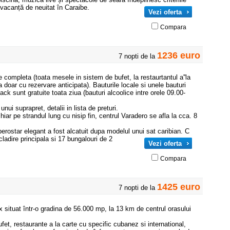
 vacanță de neuitat în Caraibe.
Vezi oferta
Compara
1236 euro
7 nopti de la
e completa (toata mesele in sistem de bufet, la restaurtantul a''la
 doar cu rezervare anticipata). Bauturile locale si unele bauturi
ck sunt gratuite toata ziua (bauturi alcoolice intre orele 09.00-
nui suprapret, detalii in lista de preturi.
iar pe strandul lung cu nisip fin, centrul Varadero se afla la cca. 8
erostar elegant a fost alcatuit dupa modelul unui sat caribian. C
adire principala si 17 bungalouri de 2
Vezi oferta
Compara
1425 euro
7 nopti de la
ux situat într-o gradina de 56.000 mp, la 13 km de centrul orasului
bufet, restaurante a la carte cu specific cubanez si international,