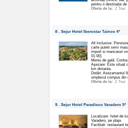
pentru o destinație de
Oferta de la:
Z Tour
8 . Sejur Hotel Iberostar Tainos
4*
All Inclusive: Pensiun
carte puteti servi masa
import si mancaruri sna
01.00).
Meniu de gală: Contra u
Aşezare: Este situat ch
km distanta.
Dotări: Asezamantul Ib
omplexul compus din cl
Oferta de la:
Z Tour
9 . Sejur Hotel Paradisus Varadero
5*
Localizare: hotel de l
Varadero, pe plaja.
Facilitati: restaurant 