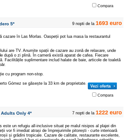
Compara
1693 euro
adero
5*
9 nopti de la
ă cazare în Las Morlas. Oaspeții pot lua masa la restaurantul
lului are TV. Anumite spații de cazare au zonă de relaxare, unde
de după o zi plină. În cameră există aparat de cafea. Fiecare
. Facilitățile suplimentare includ halate de baie, articole de toaletă
păr.
ție cu program non-stop.
erto Gómez se găsește la 33 km de proprietate.
Vezi oferta
Compara
1222 euro
s Adults Only
4*
7 nopti de la
este un refugiu all-inclusive situat pe malul nisipos al plajei din
i vor fi imediat atrași de împrejurimile pitorești - curte interioară
roșii și grădini tropicale. Cazare de calitate, restaurante excelente,
, piscină, muzică live și spectacole de seară îndeplinesc criteriile