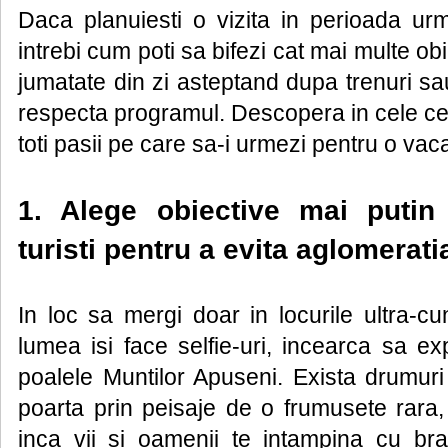
Daca planuiesti o vizita in perioada urm
intrebi cum poti sa bifezi cat mai multe obi
jumatate din zi asteptand dupa trenuri s
respecta programul. Descopera in cele c
toti pasii pe care sa-i urmezi pentru o vaca
1. Alege obiective mai puti
turisti pentru a evita aglomerati
In loc sa mergi doar in locurile ultra-c
lumea isi face selfie-uri, incearca sa ex
poalele Muntilor Apuseni. Exista drumur
poarta prin peisaje de o frumusete rara, 
inca vii si oamenii te intampina cu bra