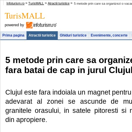
>
>
>
Infoturism.ro
TurisMALL
Atractii turistice
5 metode prin care sa organizezi o vacanta
TurisMALL
powered by
Prima pagina
Atractii turistice
Ghiduri turistice
Evenimente, concerte
5 metode prin care sa organiz
fara batai de cap in jurul Cluju
Clujul este fara indoiala un magnet pentru 
adevarat al zonei se ascunde de mul
granitele orasului, in satele pitoresti si 
din apropiere.