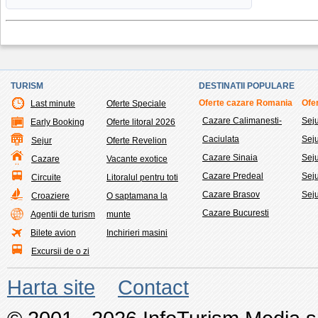
TURISM
DESTINATII POPULARE
Oferte cazare Romania
Ofer
Last minute
Oferte Speciale
Cazare Calimanesti-
Sej
Early Booking
Oferte litoral 2026
Caciulata
Sej
Sejur
Oferte Revelion
Cazare Sinaia
Seju
Cazare
Vacante exotice
Cazare Predeal
Sej
Circuite
Litoralul pentru toti
Cazare Brasov
Seju
Croaziere
O saptamana la
Cazare Bucuresti
Agentii de turism
munte
Bilete avion
Inchirieri masini
Excursii de o zi
Harta site
Contact