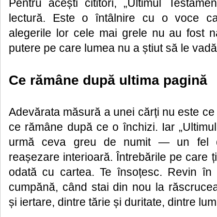
Pentru acești cititori, „Ultimul Testam
lectură. Este o întâlnire cu o voce c
alegerile lor cele mai grele nu au fost na
putere pe care lumea nu a știut să le vadă
Ce rămâne după ultima pagină
Adevărata măsură a unei cărți nu este ce si
ce rămâne după ce o închizi. Iar „Ultimu
urmă ceva greu de numit — un fel d
reașezare interioară. Întrebările pe care ț
odată cu cartea. Te însoțesc. Revin în
cumpănă, când stai din nou la răscrucea
și iertare, dintre tărie și duritate, dintre lu