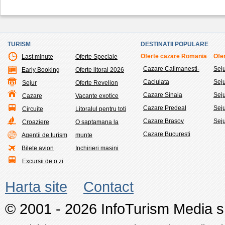
TURISM
DESTINATII POPULARE
Oferte cazare Romania
Ofer
Last minute
Oferte Speciale
Cazare Calimanesti-
Sej
Early Booking
Oferte litoral 2026
Caciulata
Sej
Sejur
Oferte Revelion
Cazare Sinaia
Seju
Cazare
Vacante exotice
Cazare Predeal
Sej
Circuite
Litoralul pentru toti
Cazare Brasov
Seju
Croaziere
O saptamana la
Cazare Bucuresti
Agentii de turism
munte
Bilete avion
Inchirieri masini
Excursii de o zi
Harta site
Contact
© 2001 - 2026 InfoTurism Media srl