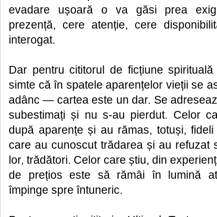
evadare ușoară o va găsi prea exig
prezență, cere atenție, cere disponibil
interogat.
Dar pentru cititorul de ficțiune spiritua
simte că în spatele aparențelor vieții se
adânc — cartea este un dar. Se adresează
subestimați și nu s-au pierdut. Celor ca
după aparențe și au rămas, totuși, fideli s
care au cunoscut trădarea și au refuzat 
lor, trădători. Celor care știu, din experien
de prețios este să rămâi în lumină at
împinge spre întuneric.