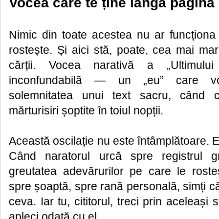
Vocea care te ține lângă pagină
Nimic din toate acestea nu ar funcționa
rostește. Și aici stă, poate, cea mai ma
cărții. Vocea narativă a „Ultimulu
inconfundabilă — un „eu” care v
solemnitatea unui text sacru, când c
mărturisiri șoptite în toiul nopții.
Această oscilație nu este întâmplătoare. Ea 
Când naratorul urcă spre registrul gra
greutatea adevărurilor pe care le rost
spre șoaptă, spre rană personală, simți că
ceva. Iar tu, cititorul, treci prin aceleași s
apleci odată cu el.