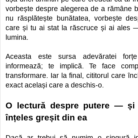
vorbește despre alegerea de a rămâne b
nu răsplătește bunătatea, vorbește de
care și tu ai stat la răscruce și ai ale
lumina.
Aceasta este sursa adevăratei forț
informează; te implică. Te face comp
transformare. Iar la final, cititorul care î
exact același care a deschis-o.
O lectură despre putere — ș
înțeles greșit din ea
Dacă ar trebui să numim o singură id