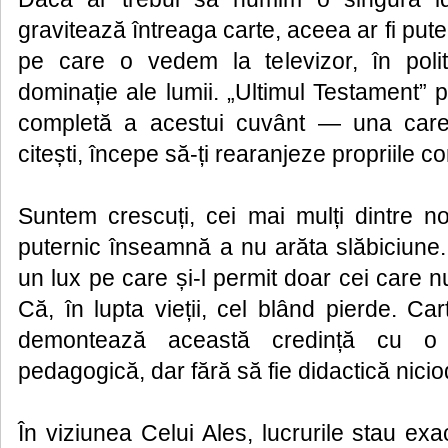
gravitează întreaga carte, aceea ar fi put
pe care o vedem la televizor, în polit
dominație ale lumii. „Ultimul Testament” 
completă a acestui cuvânt — una car
citești, începe să-ți rearanjeze propriile co
Suntem crescuți, cei mai mulți dintre no
puternic înseamnă a nu arăta slăbiciune
un lux pe care și-l permit doar cei care nu
Că, în lupta vieții, cel blând pierde. C
demontează această credință cu o
pedagogică, dar fără să fie didactică nicio
În viziunea Celui Ales, lucrurile stau ex