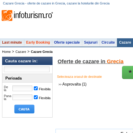
Cazare Grecia - oferte de cazare in Grecia, cazare la hotelurile din Grecia
Last minute
Early Booking
Oferte speciale
Sejururi
Circuite
Cazare
>
>
Home
Cazare
Cazare Grecia
Cauta cazare in:
Oferte de cazare in
Grecia
Selecteaza orasul de destinatie
Perioada
Asprovalta
(1)
>>
De
Flexibila
la
Pana
Flexibila
la