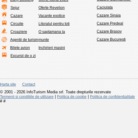
Caciulata
Sejur
Oferte Revelion
Cazare Sinaia
Cazare
Vacante exotice
Cazare Predeal
Circuite
Litoralul pentru toti
Cazare Brasov
Croaziere
O saptamana la
Cazare Bucuresti
Agentii de turism
munte
Bilete avion
Inchirieri masini
Excursii de o zi
Harta site
Contact
© 2001 - 2026 InfoTurism Media srl. Toate drepturile rezervate
|
|
Termenii si conditiile de utilizare
Politica de cookie
Politica de confidentialitate
#
#