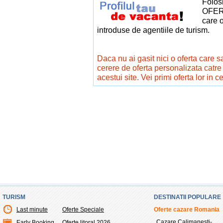
Folos
OFERT
care o
introduse de agentiile de turism.
Daca nu ai gasit nici o oferta care sa 
cerere de oferta personalizata catr
acestui site. Vei primi oferta lor in c
TURISM
DESTINATII POPULARE
Last minute
Oferte Speciale
Oferte cazare Romania
Cazare Calimanesti-
Early Booking
Oferte litoral 2026