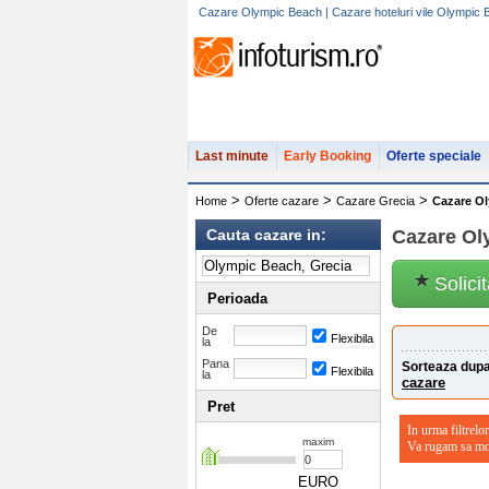
Cazare Olympic Beach | Cazare hoteluri vile Olympic
Last minute
Early Booking
Oferte speciale
>
>
>
Home
Oferte cazare
Cazare Grecia
Cazare O
Cauta cazare in:
Cazare Ol
Solici
Perioada
De
Flexibila
la
Pana
Sorteaza dupa
Flexibila
la
cazare
Pret
In urma filtrelor
maxim
Va rugam sa modi
EURO