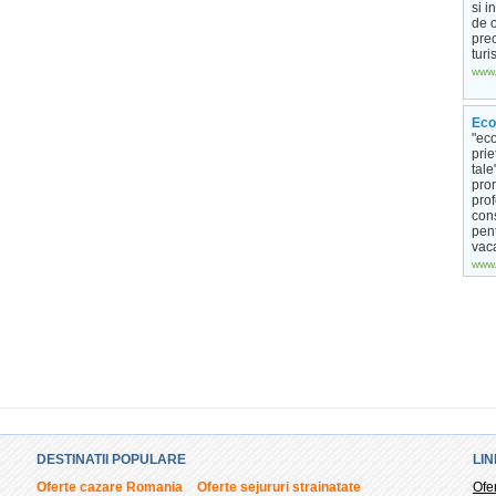
si i
de 
pre
turi
www.
Eco
"ec
prie
tale
prom
pro
cons
pen
vaca
www.
DESTINATII POPULARE
LIN
Oferte cazare Romania
Oferte sejururi strainatate
Ofe