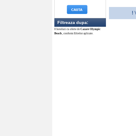
!
V
Filtreaza dupa:
0 hoteluri cu oferte de
Cazare Olympic
Beach
, conform filtrelor aplicate.