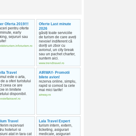
er Oferta 2019!!!
Oferte Last minute
ceri pentru oferte
2026
 minute, early
găsiți toate serviciile
ing, sejururi sau
de turism de care aveți
uite!
nevoie! indiferent că
doriți un zbor cu
tiideturism.infoturism.ro
avionul, un city break
sau un pachet charter,
suntem aici.
www.trendtravel.ro
lla Travel
AIRWAY- Promotii
smul este o arta,
bilete avion!
 de a oferi turistului
rezerva online, simplu,
ct ceea ce are
rapid si comod la cele
ie in limitele
mai mici tarife!
tului disponibil.
airway.ro
estellatravel.ro
lum Travel
Lala Travel Expert
ferim rezervari
turism intern, extern,
ru hoteluri si
ticketing, asigurari
iuni atat in tara cat
medicale, asigurari