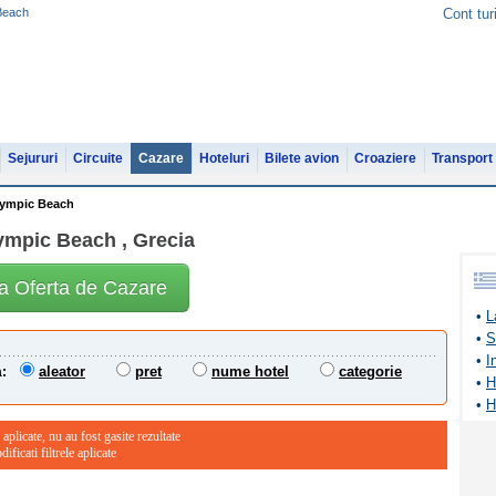
 Beach
Cont tur
Sejururi
Circuite
Cazare
Hoteluri
Bilete avion
Croaziere
Transport
lympic Beach
ympic Beach , Grecia
ta Oferta de Cazare
•
L
•
S
•
I
aleator
pret
nume hotel
categorie
:
•
H
•
H
 aplicate, nu au fost gasite rezultate
ficati filtrele aplicate