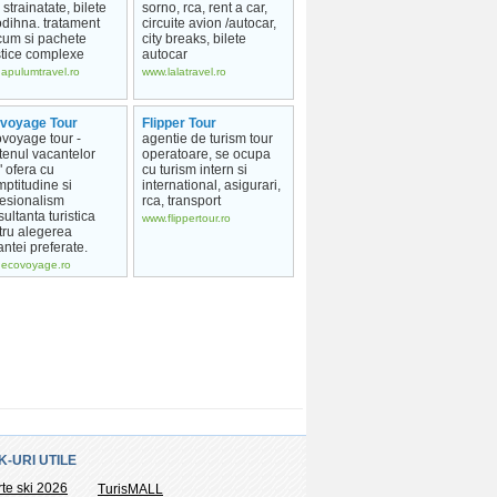
n strainatate, bilete
sorno, rca, rent a car,
odihna. tratament
circuite avion /autocar,
cum si pachete
city breaks, bilete
stice complexe
autocar
apulumtravel.ro
www.lalatravel.ro
voyage Tour
Flipper Tour
ovoyage tour -
agentie de turism tour
tenul vacantelor
operatoare, se ocupa
" ofera cu
cu turism intern si
ptitudine si
international, asigurari,
fesionalism
rca, transport
ultanta turistica
www.flippertour.ro
tru alegerea
ntei preferate.
ecovoyage.ro
K-URI UTILE
rte ski 2026
TurisMALL