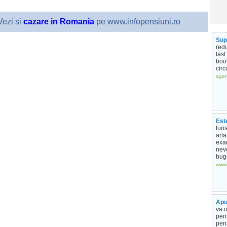
ezi si
cazare in Romania
pe www.infopensiuni.ro
Sup
redu
last
book
circ
agen
Este
turi
arta
exa
nevo
buge
www.
Apu
va o
pent
pens