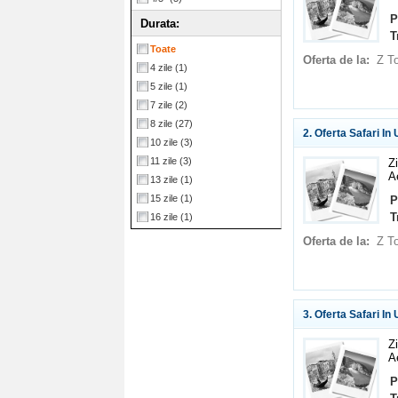
P
Durata:
T
Toate
Oferta de la:
Z T
4 zile
(1)
5 zile
(1)
7 zile
(2)
8 zile
(27)
2. Oferta Safari In
10 zile
(3)
11 zile
(3)
Z
A
13 zile
(1)
15 zile
(1)
P
T
16 zile
(1)
Oferta de la:
Z T
3. Oferta Safari In
Z
A
P