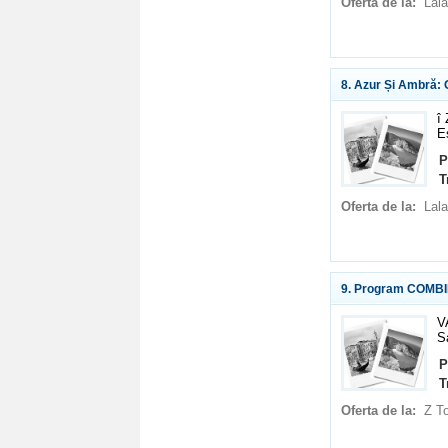
Oferta de la:
Lala
8. Azur Și Ambră:
î
E
P
T
Oferta de la:
Lala
9. Program COMBIN
V
S
P
T
Oferta de la:
Z T