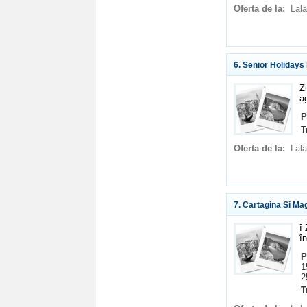
Oferta de la:
Lala
6. Senior Holiday
Z
a
P
T
Oferta de la:
Lala
7. Cartagina Si Ma
î
î
P
1
2
T