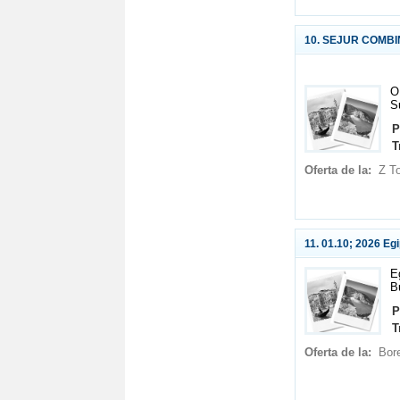
10. SEJUR COMBI
O
S
P
T
Oferta de la:
Z T
11. 01.10; 2026 Egi
E
B
P
T
Oferta de la:
Bor