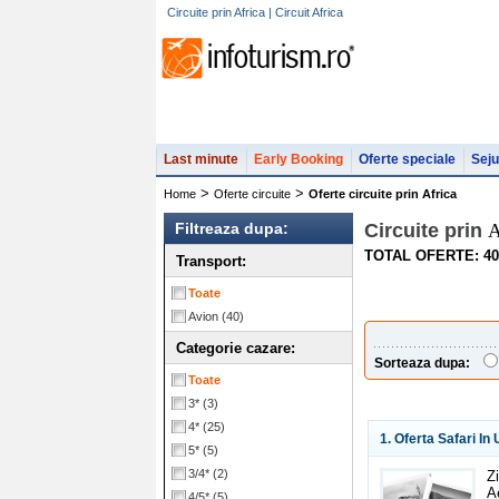
Circuite prin Africa | Circuit Africa
Last minute
Early Booking
Oferte speciale
Seju
>
>
Home
Oferte circuite
Oferte circuite prin Africa
Filtreaza dupa:
Circuite prin
A
TOTAL OFERTE: 40
Transport:
Toate
Avion
(40)
Categorie cazare:
Sorteaza dupa:
Toate
3*
(3)
4*
(25)
1. Oferta Safari In
5*
(5)
3/4*
(2)
Z
A
4/5*
(5)