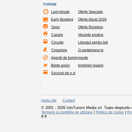
TURISM
Last minute
Oferte Speciale
Early Booking
Oferte litoral 2026
Sejur
Oferte Revelion
Cazare
Vacante exotice
Circuite
Litoralul pentru toti
Croaziere
O saptamana la
Agentii de turism
munte
Bilete avion
Inchirieri masini
Excursii de o zi
Harta site
Contact
© 2001 - 2026 InfoTurism Media srl. Toate drepturile 
|
|
Termenii si conditiile de utilizare
Politica de cookie
Pol
#
#