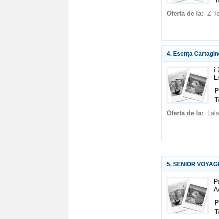
T
Oferta de la:
Z T
4. Esența Cartagin
î
E
P
T
Oferta de la:
Lala
5. SENIOR VOYAGE M
P
A
P
T