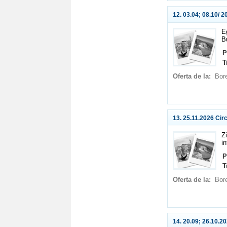
12. 03.04; 08.10/ 2
E
B
P
T
Oferta de la:
Bor
13. 25.11.2026 Cir
Z
in
P
T
Oferta de la:
Bor
14. 20.09; 26.10.2