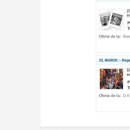
Z
in
P
T
Oferta de la:
Bor
15. MAROC – Regatu
D
e
P
T
Oferta de la:
D.A