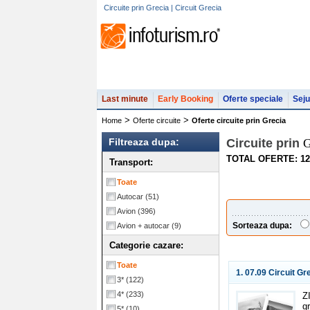
Circuite prin Grecia | Circuit Grecia
Last minute
Early Booking
Oferte speciale
Seju
>
>
Home
Oferte circuite
Oferte circuite prin Grecia
Filtreaza dupa:
Circuite prin
G
TOTAL OFERTE: 12
Transport:
Toate
Autocar
(51)
Avion
(396)
Sorteaza dupa:
Avion + autocar
(9)
Categorie cazare:
Toate
1. 07.09 Circuit Gr
3*
(122)
4*
(233)
Z
g
5*
(10)