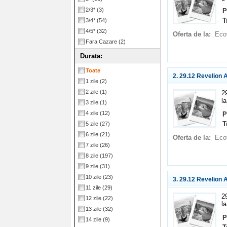
2/3*
(3)
P
T
3/4*
(54)
4/5*
(32)
Oferta de la:
Eco
Fara Cazare
(2)
Durata:
Toate
2. 29.12 Revelion 
1 zile
(2)
2 zile
(1)
2
la
3 zile
(1)
4 zile
(12)
P
T
5 zile
(27)
6 zile
(21)
Oferta de la:
Eco
7 zile
(26)
8 zile
(197)
9 zile
(31)
10 zile
(23)
3. 29.12 Revelion A
11 zile
(29)
2
12 zile
(22)
la
13 zile
(32)
P
14 zile
(9)