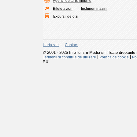
Agentii de turism
munte
Bilete avion
Inchirieri masini
Excursii de o zi
Harta site
Contact
© 2001 - 2026 InfoTurism Media srl. Toate drepturile 
|
|
Termenii si conditiile de utilizare
Politica de cookie
Pol
#
#