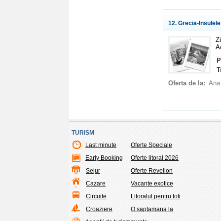
12. Grecia-Insulele
Zi
A
P
T
Oferta de la:
Ana
TURISM
Last minute
Oferte Speciale
Early Booking
Oferte litoral 2026
Sejur
Oferte Revelion
Cazare
Vacante exotice
Circuite
Litoralul pentru toti
Croaziere
O saptamana la