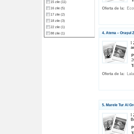
T
15 zile
(11)
Oferta de la:
Eco
16 zile
(5)
17 zile
(2)
18 zile
(3)
22 zile
(1)
4. Atena – Oraşul 
88 zile
(1)
î
a
P
2
T
Oferta de la:
Lala
5. Marele Tur Al Gr
î
B
P
T