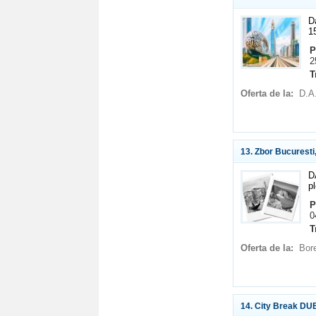
D
1
P
2
T
Oferta de la:
D.A
13. Zbor Bucuresti,
D
p
P
0
T
Oferta de la:
Bor
14. City Break DUB