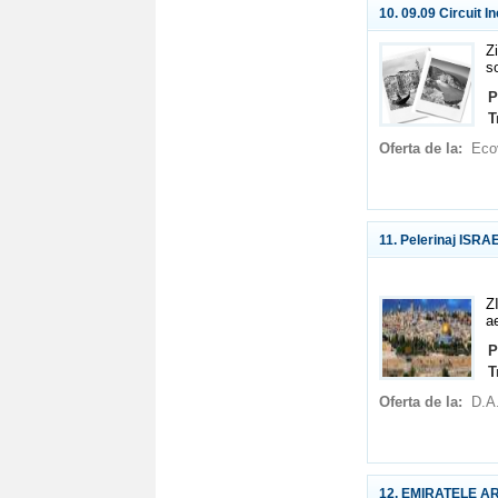
10. 09.09 Circuit I
Z
so
P
T
Oferta de la:
Eco
11. Pelerinaj ISRA
ZI
a
P
T
Oferta de la:
D.A
12. EMIRATELE ARA