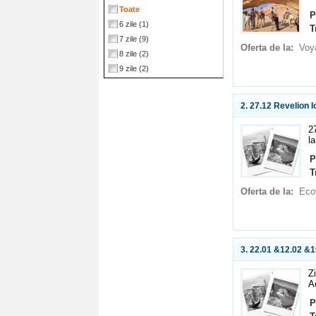
Toate
P
6 zile
(1)
T
7 zile
(9)
Oferta de la:
Voy
8 zile
(2)
9 zile
(2)
2. 27.12 Revelion I
2
la
P
T
Oferta de la:
Eco
3. 22.01 &12.02 &1
Zi
A
P