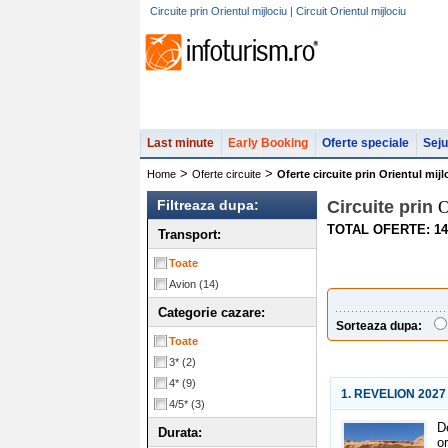
Circuite prin Orientul mijlociu | Circuit Orientul mijlociu
Last minute
Early Booking
Oferte speciale
Seju
>
>
Home
Oferte circuite
Oferte circuite prin Orientul mijl
Filtreaza dupa:
Circuite prin
O
TOTAL OFERTE: 14
Transport:
Toate
Avion
(14)
Categorie cazare:
Sorteaza dupa:
Toate
3*
(2)
4*
(9)
1. REVELION 2027
4/5*
(3)
D
Durata:
o