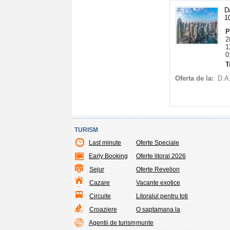
D
1
P
2
1
0
T
Oferta de la:
D.A
TURISM
Last minute
Oferte Speciale
Early Booking
Oferte litoral 2026
Sejur
Oferte Revelion
Cazare
Vacante exotice
Circuite
Litoralul pentru toti
Croaziere
O saptamana la
Agentii de turism
munte