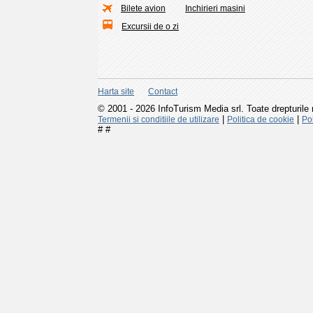
Bilete avion
Inchirieri masini
Excursii de o zi
Harta site
Contact
© 2001 - 2026 InfoTurism Media srl. Toate drepturile 
|
|
Termenii si conditiile de utilizare
Politica de cookie
Pol
#
#