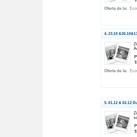
T
Oferta de la:
Eco
4. 23.10 &30.10&1
Zi
A
P
T
Oferta de la:
Eco
5. 01.12 & 02.12 D
Z
s
P
T