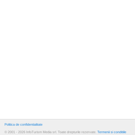
Politica de confidentialitate
© 2001 - 2026 InfoTurism Media srl. Toate drepturile rezervate.
Termenii si conditiile