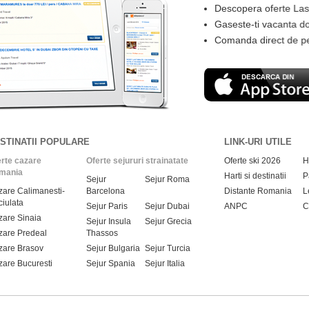
Descopera oferte Last Minute, cu tarife reduse,
Gaseste-ti vacanta dorita in functie de: buget, d
Comanda direct de pe smartphone fara sa fie ne
STINATII POPULARE
LINK-URI UTILE
rte cazare
Oferte sejururi strainatate
Oferte ski 2026
H
mania
Harti si destinatii
P
Sejur
Sejur Roma
are Calimanesti-
Barcelona
Distante Romania
L
iulata
Sejur Paris
Sejur Dubai
ANPC
C
are Sinaia
Sejur Insula
Sejur Grecia
are Predeal
Thassos
zare Brasov
Sejur Bulgaria
Sejur Turcia
are Bucuresti
Sejur Spania
Sejur Italia