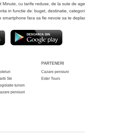
 de la sute de agentii de turism.
estinatie, categorie hotel, data plecarii, etc.
voie sa te deplasezi la sediul agentiei.
PARTENERI
oteluri
Cazare pensiuni
artii Ski
Ester Tours
egislatie turism
azare pensiuni