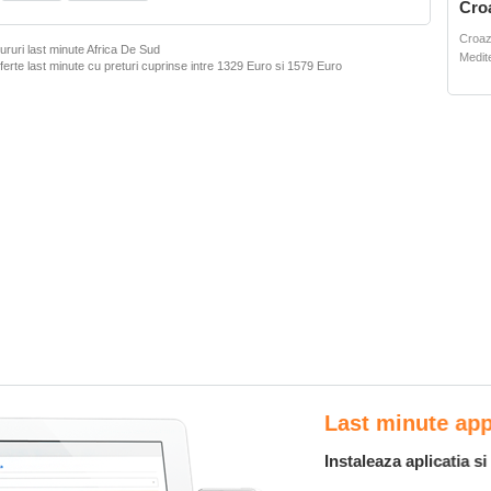
Cro
Croaz
ururi last minute Africa De Sud
Medit
ferte last minute cu preturi cuprinse intre
1329 Euro
si
1579 Euro
Last minute app
Instaleaza aplicatia si fii la curent cu ofertel