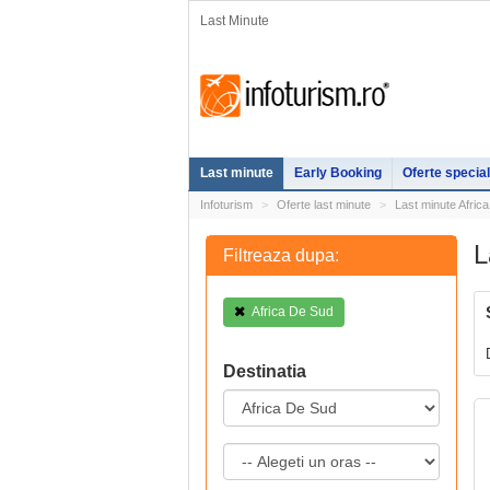
Last Minute
Last minute
Early Booking
Oferte specia
Infoturism
Oferte last minute
Last minute Afric
L
Filtreaza dupa:
Africa De Sud
Destinatia