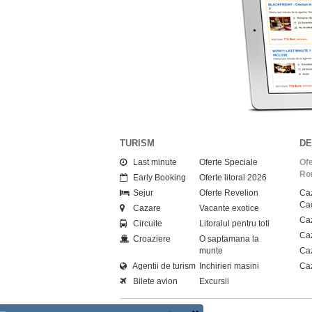
TURISM
DE
Last minute
Oferte Speciale
Ofe
Ro
Early Booking
Oferte litoral 2026
Sejur
Oferte Revelion
Caz
Cac
Cazare
Vacante exotice
Caz
Circuite
Litoralul pentru toti
Caz
Croaziere
O saptamana la
munte
Ca
Agentii de turism
Inchirieri masini
Caz
Bilete avion
Excursii