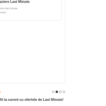
aziere Last Minute
iere last minute
erana
e de Last Minute!