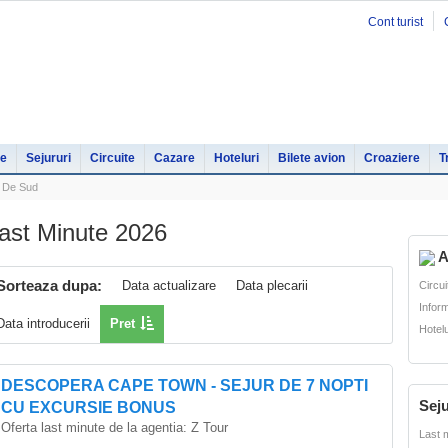
Cont turist
le
Sejururi
Circuite
Cazare
Hoteluri
Bilete avion
Croaziere
T
a De Sud
ast Minute 2026
A
Sorteaza dupa:
Data actualizare
Data plecarii
Circui
Inform
Data introducerii
Pret
Hotelu
DESCOPERA CAPE TOWN - SEJUR DE 7 NOPTI
Seju
CU EXCURSIE BONUS
Oferta last minute de la agentia:
Z Tour
Last 