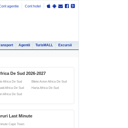
Cont agentie
Cont hotel
ransport
Agentii
TurisMALL
Excursii
frica De Sud 2026-2027
te Africa De Sud
Bilete Avion Africa De Sud
atii Africa De Sud
Harta Africa De Sud
ri Africa De Sud
ruri Last Minute
minute Cape Town