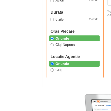
Avion
2 oferte
Sej
Durata
2
o
8 zile
2 oferte
Oras Plecare
Oriunde
Cluj-Napoca
Locatie Agentie
Oriunde
Cluj