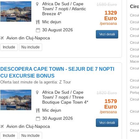
Africa De Sud / Cape
1580 Euro
Circ
Town/ 7 nopti / Atlantic
1329
Breeze 4*
Circui
Euro
Mic dejun
Circui
/persoana
Circui
30 August 2026
Vezi detalii
Circui
Avion din Cluj-Napoca
Circui
Include
Nu include
Circui
Circui
Mace
DESCOPERA CAPE TOWN - SEJUR DE 7 NOPTI
Circu
CU EXCURSIE BONUS
Circu
Oferta last minute de la agentia:
Z Tour
Circui
Africa De Sud / Cape
1820 Euro
Portug
Town/ 7 nopti / Three
Circui
1579
Boutique Cape Town 4*
Euro
Mic dejun
Circui
/persoana
30 August 2026
Vezi detalii
Circui
Avion din Cluj-Napoca
Circui
Include
Nu include