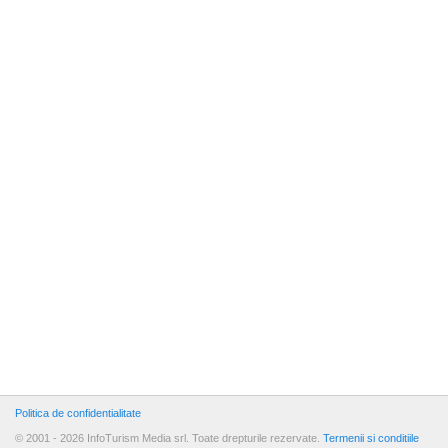
Politica de confidentialitate
© 2001 - 2026 InfoTurism Media srl. Toate drepturile rezervate.
Termenii si conditiile