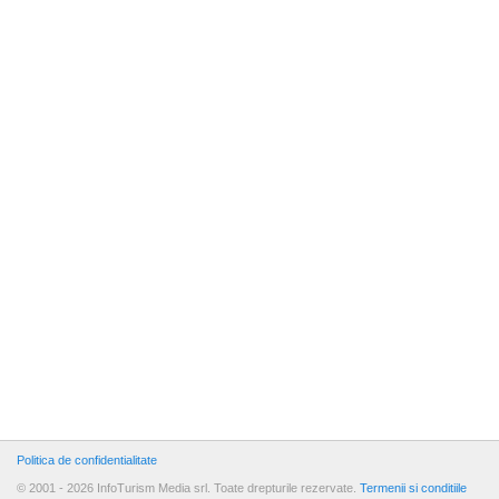
Politica de confidentialitate
© 2001 - 2026 InfoTurism Media srl. Toate drepturile rezervate.
Termenii si conditiile