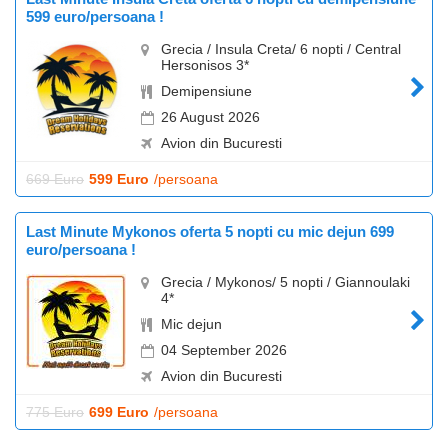
599 euro/persoana !
Grecia / Insula Creta/ 6 nopti / Central
Hersonisos 3*
Demipensiune
26 August 2026
Avion din Bucuresti
669 Euro
599 Euro
/persoana
Last Minute Mykonos oferta 5 nopti cu mic dejun 699
euro/persoana !
Grecia / Mykonos/ 5 nopti / Giannoulaki
4*
Mic dejun
04 September 2026
Avion din Bucuresti
775 Euro
699 Euro
/persoana