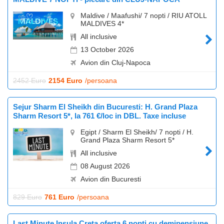
Maldive / Maafushi/ 7 nopti / RIU ATOLL
MALDIVES 4*
All inclusive
13 October 2026
Avion din Cluj-Napoca
2452 Euro
2154 Euro
/persoana
Sejur Sharm El Sheikh din Bucuresti: H. Grand Plaza
Sharm Resort 5*, la 761 €/loc in DBL. Taxe incluse
Egipt / Sharm El Sheikh/ 7 nopti / H.
Grand Plaza Sharm Resort 5*
All inclusive
08 August 2026
Avion din Bucuresti
829 Euro
761 Euro
/persoana
Last Minute Insula Creta oferta 6 nopti cu demipensiune