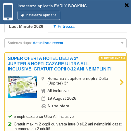
Insalteaza aplicatia EARLY BOOKING
Instaleaza aplicatia
Last Minute 2026
Filtreaza
Sorteaza dupa:
Actualizate recent
SUPER OFERTA HOTEL DELTA 3*
JUPITER,5 NOPTI CAZARE ULTRA ALL
INCLUSIVE, GRATUIT COPII 0-12 ANI NEIMPLINITI
Romania / Jupiter/ 5 nopti / Delta
(Jupiter) 3*
All inclusive
19 August 2026
Nu se ofera
5 nopti cazare cu Ultra All Inclusive
Gratuit maxim 2 copii cu varsta intre 0 si12 ani neimpliniti cazati
in camera cu 2 adulti!