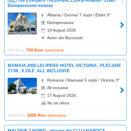
🇦🇱 709 EUR/pers - ALBANIA, Litoral Albania - Edart ***,
Demipensiune inclusa
Albania / Durres/ 7 nopti / Edart 3*
Demipensiune
19 August 2026
Avion din Bucuresti
798 Euro
709 Euro
/persoana
MAMAIA 2005 LEI /PERS HOTEL VICTORIA , PLECARE
17.08 , 6 ZILE ,ALL INCLUSIVE
Romania / Mamaia/ 5 nopti / Victoria 3*
All inclusive
17 August 2026
Nu se ofera
2999 Ron
2005 Ron
/persoana
MALDIVE 7 NOPTI - plecare din CLUJ-NAPOCA