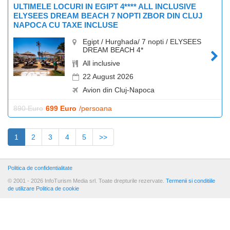
ULTIMELE LOCURI IN EGIPT 4**** ALL INCLUSIVE
ELYSEES DREAM BEACH 7 NOPTI ZBOR DIN CLUJ
NAPOCA CU TAXE INCLUSE
Egipt / Hurghada/ 7 nopti / ELYSEES
DREAM BEACH 4*
All inclusive
22 August 2026
Avion din Cluj-Napoca
890 Euro
699 Euro
/persoana
(current)
1
2
3
4
5
>>
Politica de confidentialitate
© 2001 - 2026 InfoTurism Media srl. Toate drepturile rezervate.
Termenii si conditiile
de utilizare
Politica de cookie