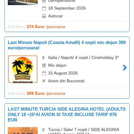
Demipensiune
18 September 2026
Autocar
470 Euro
374 Euro
/persoana
Last Minute Napoli (Coasta Amalfi) 4 nopti mic dejun 399
euro/persoana!
Italia / Napoli/ 4 nopti / Cineholiday 3*
Mic dejun
31 August 2026
Avion din Bucuresti
445 Euro
399 Euro
/persoana
LAST MINUTE TURCIA SIDE ALEGRIA HOTEL (ADULTS
ONLY 18 +)5*AI AVION SI TAXE INCLUSE TARIF 976
EUR
Turcia / Side/ 7 nopti / SIDE ALEGRIA