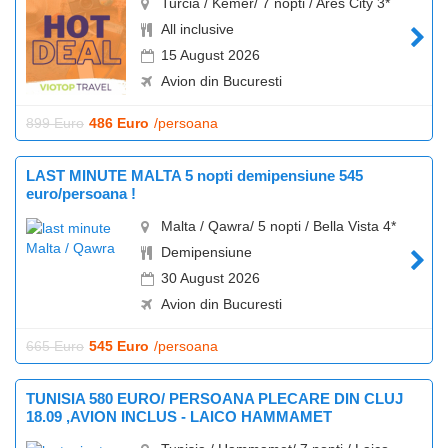
Turcia / Kemer/ 7 nopti / Ares City 3*
All inclusive
15 August 2026
Avion din Bucuresti
899 Euro
486 Euro
/persoana
LAST MINUTE MALTA 5 nopti demipensiune 545
euro/persoana !
Malta / Qawra/ 5 nopti / Bella Vista 4*
Demipensiune
30 August 2026
Avion din Bucuresti
665 Euro
545 Euro
/persoana
TUNISIA 580 EURO/ PERSOANA PLECARE DIN CLUJ
18.09 ,AVION INCLUS - LAICO HAMMAMET