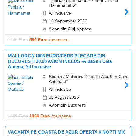
Tunisia / Hammamet/ 7 nopti / Laico
Hammamet 5*
All inclusive
18 September 2026
Avion din Cluj-Napoca
1249 Euro
580 Euro
/persoana
MALLORCA 1096 EURO/PERS PLECARE DIN
BUCURESTI 30.08 AVION INCLUS -AluaSun Cala
Antena, All Inclusive
Spania / Mallorca/ 7 nopti / AluaSun Cala
Antena 3*
All inclusive
30 August 2026
Avion din Bucuresti
1499 Euro
1096 Euro
/persoana
VACANTA PE COASTA DE AZUR OFERTA 6 NOPTI MIC