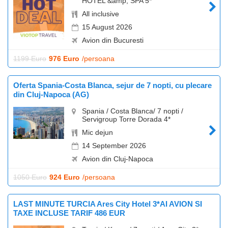
HOTEL &amp; SPA 5*
All inclusive
15 August 2026
Avion din Bucuresti
1199 Euro
976 Euro
/persoana
Oferta Spania-Costa Blanca, sejur de 7 nopti, cu plecare
din Cluj-Napoca (AG)
Spania / Costa Blanca/ 7 nopti /
Servigroup Torre Dorada 4*
Mic dejun
14 September 2026
Avion din Cluj-Napoca
1050 Euro
924 Euro
/persoana
LAST MINUTE TURCIA Ares City Hotel 3*AI AVION SI
TAXE INCLUSE TARIF 486 EUR