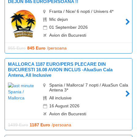
DEJUN 845 EURO/PERSOANA !!
Franta / Nice/ 6 nopti / Univers 4*
Mic dejun
01 September 2026
Avion din Bucuresti
955 Euro
845 Euro
/persoana
MALLORCA 1187 EURO/PERS PLECARE DIN
BUCURESTI 16.08 AVION INCLUS -AluaSun Cala
Antena, All Inclusive
Spania / Mallorca/ 7 nopti / AluaSun Cala
Antena 3*
All inclusive
16 August 2026
Avion din Bucuresti
1499 Euro
1187 Euro
/persoana