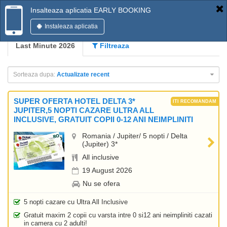
Insalteaza aplicatia EARLY BOOKING
Instaleaza aplicatia
Last Minute 2026
Filtreaza
Sorteaza dupa:
Actualizate recent
SUPER OFERTA HOTEL DELTA 3*
JUPITER,5 NOPTI CAZARE ULTRA ALL
INCLUSIVE, GRATUIT COPII 0-12 ANI NEIMPLINITI
Romania / Jupiter/ 5 nopti / Delta
(Jupiter) 3*
All inclusive
19 August 2026
Nu se ofera
5 nopti cazare cu Ultra All Inclusive
Gratuit maxim 2 copii cu varsta intre 0 si12 ani neimpliniti cazati
in camera cu 2 adulti!