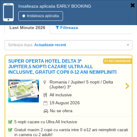
Insalteaza aplicatia EARLY BOOKING
Instaleaza aplicatia
Last Minute 2026
Filtreaza
Sorteaza dupa:
Actualizate recent
SUPER OFERTA HOTEL DELTA 3*
JUPITER,5 NOPTI CAZARE ULTRA ALL
INCLUSIVE, GRATUIT COPII 0-12 ANI NEIMPLINITI
Romania / Jupiter/ 5 nopti / Delta
(Jupiter) 3*
All inclusive
19 August 2026
Nu se ofera
5 nopti cazare cu Ultra All Inclusive
Gratuit maxim 2 copii cu varsta intre 0 si12 ani neimpliniti cazati
in camera cu 2 adulti!