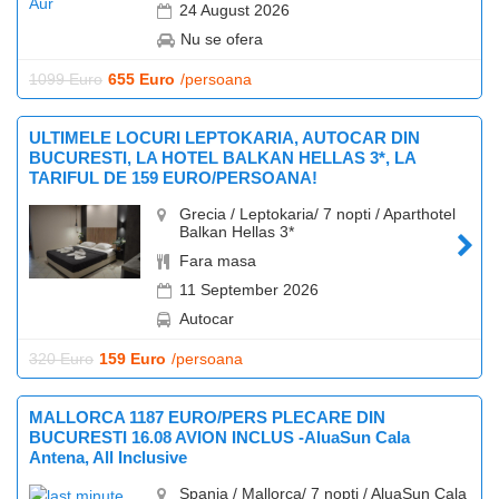
24 August 2026
Nu se ofera
1099 Euro
655 Euro
/persoana
ULTIMELE LOCURI LEPTOKARIA, AUTOCAR DIN
BUCURESTI, LA HOTEL BALKAN HELLAS 3*, LA
TARIFUL DE 159 EURO/PERSOANA!
Grecia / Leptokaria/ 7 nopti / Aparthotel
Balkan Hellas 3*
Fara masa
11 September 2026
Autocar
320 Euro
159 Euro
/persoana
MALLORCA 1187 EURO/PERS PLECARE DIN
BUCURESTI 16.08 AVION INCLUS -AluaSun Cala
Antena, All Inclusive
Spania / Mallorca/ 7 nopti / AluaSun Cala