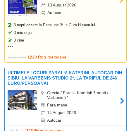
13 August 2026
Autocar
3 nopti cazare la Pensiune 3* in Gura Humorului
3 mic dejun
3 cine
1450 Ron
1220 Ron
/persoana
ULTIMELE LOCURI PARALIA KATERINI, AUTOCAR DIN
SIBIU, LA VARBENIS STUDIO 2*, LA TARIFUL DE 246
EURO/PERSOANA!
Grecia / Paralia Katerini/ 7 nopti /
Varbenis 2*
Fara masa
14 August 2026
Autocar
440 Euro
246 Euro
/persoana