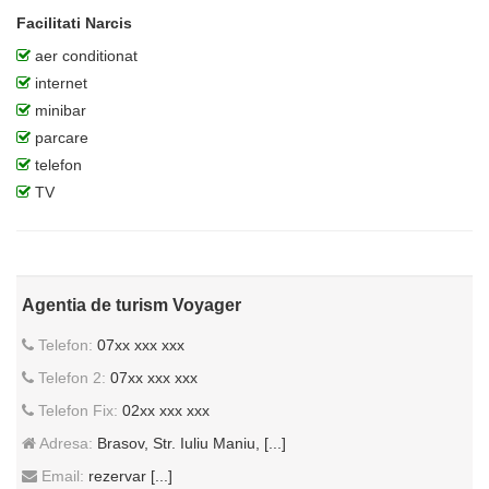
Facilitati Narcis
aer conditionat
internet
minibar
parcare
telefon
TV
Agentia de turism Voyager
Telefon:
07xx xxx xxx
Telefon 2:
07xx xxx xxx
Telefon Fix:
02xx xxx xxx
Adresa:
Brasov, Str. Iuliu Maniu, [...]
Email:
rezervar [...]