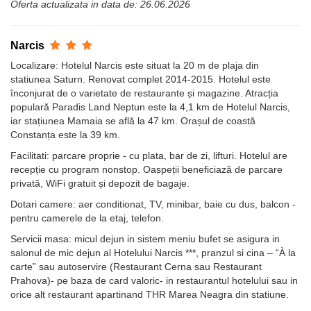
Oferta actualizata in data de: 26.06.2026
Narcis
Localizare: Hotelul Narcis este situat la 20 m de plaja din
statiunea Saturn. Renovat complet 2014-2015. Hotelul este
înconjurat de o varietate de restaurante și magazine. Atracția
populară Paradis Land Neptun este la 4,1 km de Hotelul Narcis,
iar stațiunea Mamaia se află la 47 km. Orașul de coastă
Constanța este la 39 km.
Facilitati: parcare proprie - cu plata, bar de zi, lifturi. Hotelul are
recepție cu program nonstop. Oaspeții beneficiază de parcare
privată, WiFi gratuit și depozit de bagaje.
Dotari camere: aer conditionat, TV, minibar, baie cu dus, balcon -
pentru camerele de la etaj, telefon.
Servicii masa: micul dejun in sistem meniu bufet se asigura in
salonul de mic dejun al Hotelului Narcis ***, pranzul si cina – “À la
carte” sau autoservire (Restaurant Cerna sau Restaurant
Prahova)- pe baza de card valoric- in restaurantul hotelului sau in
orice alt restaurant apartinand THR Marea Neagra din statiune.