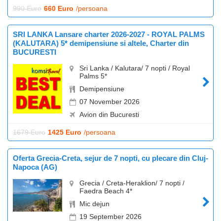
990 Euro
660 Euro
/persoana
SRI LANKA Lansare charter 2026-2027 - ROYAL PALMS
(KALUTARA) 5* demipensiune si altele, Charter din
BUCURESTI
Sri Lanka / Kalutara/ 7 nopti / Royal
Palms 5*
Demipensiune
07 November 2026
Avion din Bucuresti
1679 Euro
1425 Euro
/persoana
Oferta Grecia-Creta, sejur de 7 nopti, cu plecare din Cluj-
Napoca (AG)
Grecia / Creta-Heraklion/ 7 nopti /
Faedra Beach 4*
Mic dejun
19 September 2026