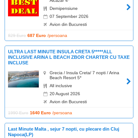
Alcazar 4*
Demipensiune
07 September 2026
Avion din Bucuresti
829 Euro
687 Euro
/persoana
ULTRA LAST MINUTE INSULA CRETA 5*****ALL
INCLUSIVE ARINA L BEACH ZBOR CHARTER CU TAXE
INCLUSE
Grecia / Insula Creta/ 7 nopti / Arina
Beach Resort 5*
All inclusive
20 August 2026
Avion din Bucuresti
1990 Euro
1640 Euro
/persoana
Last Minute Malta , sejur 7 nopti, cu plecare din Cluj
Napoca(LP)