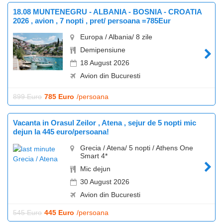
18.08 MUNTENEGRU - ALBANIA - BOSNIA - CROATIA
2026 , avion , 7 nopti , pret/ persoana =785Eur
Europa / Albania/ 8 zile
Demipensiune
18 August 2026
Avion din Bucuresti
899 Euro
785 Euro
/persoana
Vacanta in Orasul Zeilor , Atena , sejur de 5 nopti mic
dejun la 445 euro/persoana!
Grecia / Atena/ 5 nopti / Athens One
Smart 4*
Mic dejun
30 August 2026
Avion din Bucuresti
545 Euro
445 Euro
/persoana