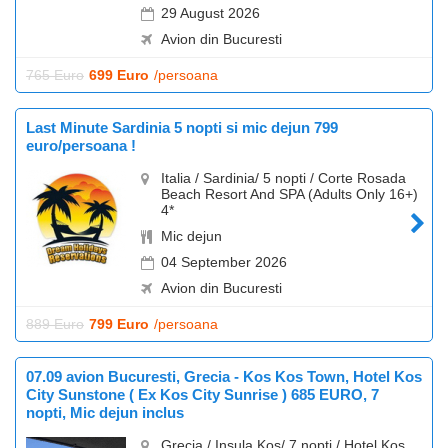
29 August 2026
Avion din Bucuresti
765 Euro
699 Euro
/persoana
Last Minute Sardinia 5 nopti si mic dejun 799
euro/persoana !
Italia / Sardinia/ 5 nopti / Corte Rosada
Beach Resort And SPA (Adults Only 16+)
4*
Mic dejun
04 September 2026
Avion din Bucuresti
889 Euro
799 Euro
/persoana
07.09 avion Bucuresti, Grecia - Kos Kos Town, Hotel Kos
City Sunstone ( Ex Kos City Sunrise ) 685 EURO, 7
nopti, Mic dejun inclus
Grecia / Insula Kos/ 7 nopti / Hotel Kos