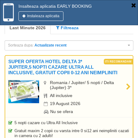
Insalteaza aplicatia EARLY BOOKING
Instaleaza aplicatia
Last Minute 2026
Filtreaza
Sorteaza dupa:
Actualizate recent
SUPER OFERTA HOTEL DELTA 3*
JUPITER,5 NOPTI CAZARE ULTRA ALL
INCLUSIVE, GRATUIT COPII 0-12 ANI NEIMPLINITI
Romania / Jupiter/ 5 nopti / Delta
(Jupiter) 3*
All inclusive
19 August 2026
Nu se ofera
5 nopti cazare cu Ultra All Inclusive
Gratuit maxim 2 copii cu varsta intre 0 si12 ani neimpliniti cazati
in camera cu 2 adulti!