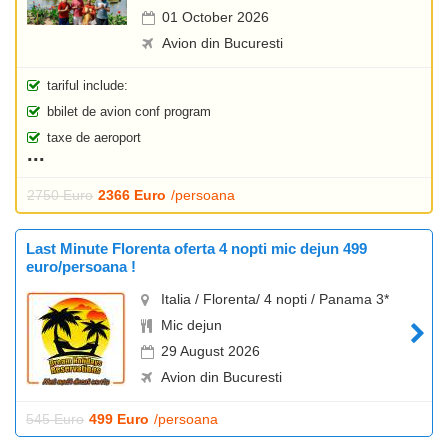
01 October 2026
Avion din Bucuresti
tariful include:
bbilet de avion conf program
taxe de aeroport
2750 Euro
2366 Euro
/persoana
Last Minute Florenta oferta 4 nopti mic dejun 499
euro/persoana !
Italia / Florenta/ 4 nopti / Panama 3*
Mic dejun
29 August 2026
Avion din Bucuresti
545 Euro
499 Euro
/persoana