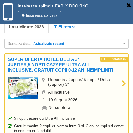
Insalteaza aplicatia EARLY BOOKING
Instaleaza aplicatia
Last Minute 2026
Filtreaza
Sorteaza dupa:
Actualizate recent
SUPER OFERTA HOTEL DELTA 3*
JUPITER,5 NOPTI CAZARE ULTRA ALL
INCLUSIVE, GRATUIT COPII 0-12 ANI NEIMPLINITI
Romania / Jupiter/ 5 nopti / Delta
(Jupiter) 3*
All inclusive
19 August 2026
Nu se ofera
5 nopti cazare cu Ultra All Inclusive
Gratuit maxim 2 copii cu varsta intre 0 si12 ani neimpliniti cazati
in camera cu 2 adulti!