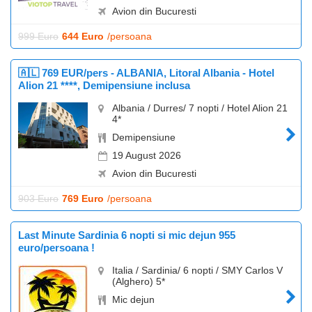
Avion din Bucuresti
999 Euro
644 Euro
/persoana
🇦🇱 769 EUR/pers - ALBANIA, Litoral Albania - Hotel
Alion 21 ****, Demipensiune inclusa
Albania / Durres/ 7 nopti / Hotel Alion 21
4*
Demipensiune
19 August 2026
Avion din Bucuresti
903 Euro
769 Euro
/persoana
Last Minute Sardinia 6 nopti si mic dejun 955
euro/persoana !
Italia / Sardinia/ 6 nopti / SMY Carlos V
(Alghero) 5*
Mic dejun