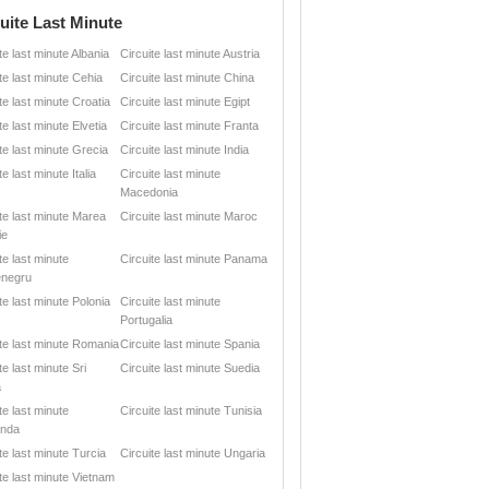
uite Last Minute
te last minute Albania
Circuite last minute Austria
te last minute Cehia
Circuite last minute China
te last minute Croatia
Circuite last minute Egipt
te last minute Elvetia
Circuite last minute Franta
te last minute Grecia
Circuite last minute India
te last minute Italia
Circuite last minute
Macedonia
ite last minute Marea
Circuite last minute Maroc
ie
te last minute
Circuite last minute Panama
negru
te last minute Polonia
Circuite last minute
Portugalia
ite last minute Romania
Circuite last minute Spania
te last minute Sri
Circuite last minute Suedia
a
te last minute
Circuite last minute Tunisia
anda
te last minute Turcia
Circuite last minute Ungaria
te last minute Vietnam