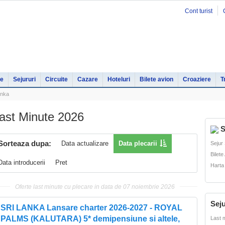
Cont turist
le
Sejururi
Circuite
Cazare
Hoteluri
Bilete avion
Croaziere
T
anka
ast Minute 2026
S
Sorteaza dupa:
Data actualizare
Data plecarii
Sejur
Bilete
Data introducerii
Pret
Harta
Oferte last minute cu plecare in data de 07 noiembrie 2026
Seju
SRI LANKA Lansare charter 2026-2027 - ROYAL
PALMS (KALUTARA) 5* demipensiune si altele,
Last 