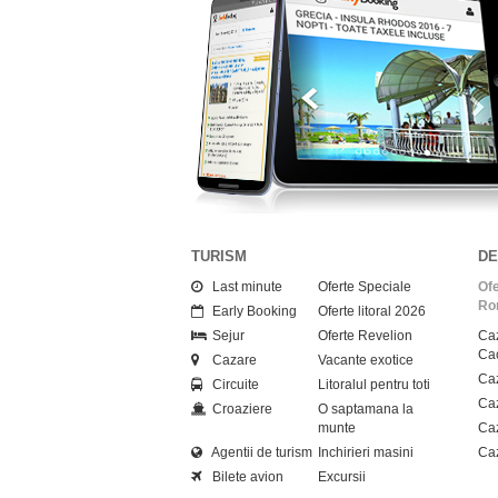
TURISM
DE
Last minute
Oferte Speciale
Ofe
Ro
Early Booking
Oferte litoral 2026
Sejur
Oferte Revelion
Caz
Cac
Cazare
Vacante exotice
Caz
Circuite
Litoralul pentru toti
Caz
Croaziere
O saptamana la
munte
Ca
Agentii de turism
Inchirieri masini
Caz
Bilete avion
Excursii