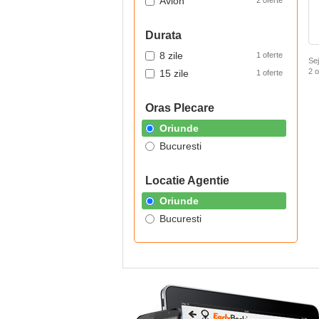
Avion
2 oferte
Durata
8 zile
1 oferte
Sej
2
o
15 zile
1 oferte
Oras Plecare
Oriunde
Bucuresti
Locatie Agentie
Oriunde
Bucuresti