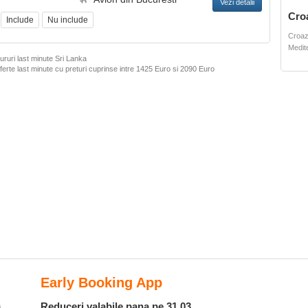
Vezi detalii
Cro
Include
Nu include
Croaz
Medit
ururi last minute Sri Lanka
ferte last minute cu preturi cuprinse intre
1425 Euro
si
2090 Euro
Early Booking App
Reduceri valabile pana pe 31.03