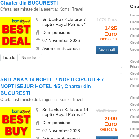
Charter din BUCURESTI
Circ
Oferta last minute de la agentia:
Komsi Travel
Circui
Sri Lanka / Kalutara/ 7
1679 Euro
Circui
nopti / Royal Palms 5*
1425
Circui
Demipensiune
Euro
Circui
/persoana
07 November 2026
Circui
Avion din Bucuresti
Circui
Vezi detalii
Include
Nu include
Circu
Britan
Circui
SRI LANKA 14 NOPTI - 7 NOPTI CIRCUIT + 7
Munte
NOPTI SEJUR HOTEL 4/5*, Charter din
Circui
BUCURESTI
Circu
Oferta last minute de la agentia:
Komsi Travel
Circui
Sri Lanka / Kalutara/ 14
3229 Euro
Lank
nopti / Royal Palms 5*
Circui
2090
Demipensiune
Thail
Euro
Circui
/persoana
07 November 2026
Circui
Avion din Bucuresti