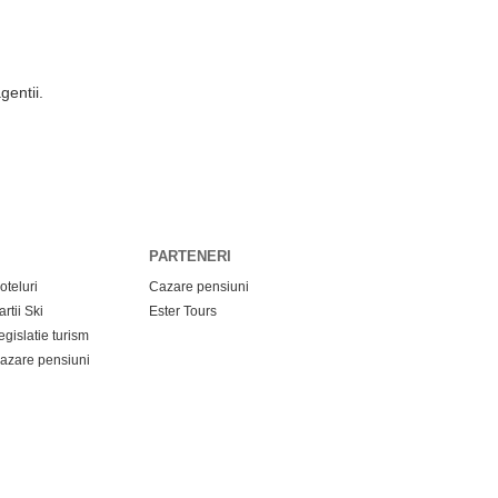
gentii.
PARTENERI
oteluri
Cazare pensiuni
artii Ski
Ester Tours
egislatie turism
azare pensiuni