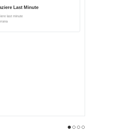
aziere Last Minute
iere last minute
erana