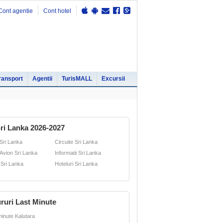
Cont agentie
Cont hotel
ransport
Agentii
TurisMALL
Excursii
ri Lanka 2026-2027
 Sri Lanka
Circuite Sri Lanka
 Avion Sri Lanka
Informatii Sri Lanka
 Sri Lanka
Hoteluri Sri Lanka
ruri Last Minute
minute Kalutara