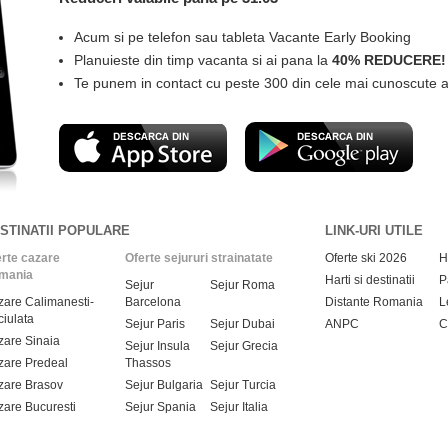
Acum si pe telefon sau tableta Vacante Early Booking
Planuieste din timp vacanta si ai pana la
40% REDUCERE!
Te punem in contact cu peste 300 din cele mai cunoscute a
STINATII POPULARE
LINK-URI UTILE
rte cazare
Oferte sejururi strainatate
Oferte ski 2026
H
mania
Harti si destinatii
P
Sejur
Sejur Roma
are Calimanesti-
Barcelona
Distante Romania
L
iulata
Sejur Paris
Sejur Dubai
ANPC
C
are Sinaia
Sejur Insula
Sejur Grecia
are Predeal
Thassos
zare Brasov
Sejur Bulgaria
Sejur Turcia
are Bucuresti
Sejur Spania
Sejur Italia