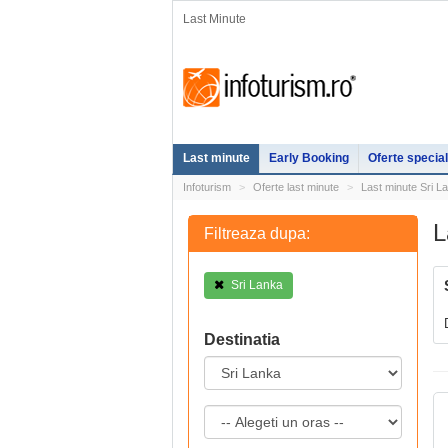
Last Minute
Last minute
Early Booking
Oferte specia
Infoturism
Oferte last minute
Last minute Sri L
L
Filtreaza dupa:
Sri Lanka
Destinatia