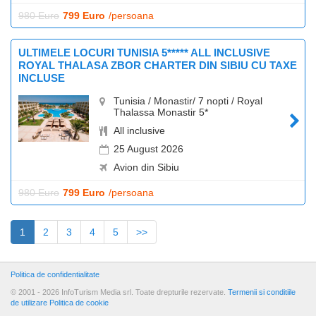
980 Euro
799 Euro
/persoana
ULTIMELE LOCURI TUNISIA 5***** ALL INCLUSIVE
ROYAL THALASA ZBOR CHARTER DIN SIBIU CU TAXE
INCLUSE
Tunisia / Monastir/ 7 nopti / Royal
Thalassa Monastir 5*
All inclusive
25 August 2026
Avion din Sibiu
980 Euro
799 Euro
/persoana
(current)
1
2
3
4
5
>>
Politica de confidentialitate
© 2001 - 2026 InfoTurism Media srl. Toate drepturile rezervate.
Termenii si conditiile
de utilizare
Politica de cookie