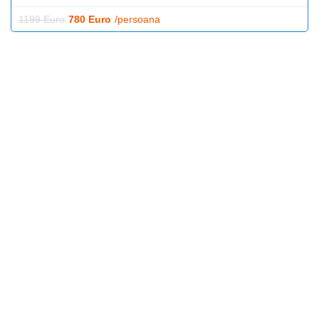
1199 Euro
780 Euro
/persoana