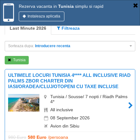
Rezerva vacanta in
Tunisia
simplu si rapid
Instaleaza aplicatia
Last Minute 2026
Filtreaza
Sorteaza dupa:
Introducere recenta
Tunisia
ULTIMELE LOCURI TUNISIA 4**** ALL INCLUSIVE RIAD
PALMS ZBOR CHARTER DIN
IASI/ORADEA/CLUJ/OTOPENI CU TAXE INCLUSE
Tunisia / Sousse/ 7 nopti / Riadh Palms
4*
All inclusive
08 September 2026
Avion din Sibiu
980 Euro
580 Euro
/persoana