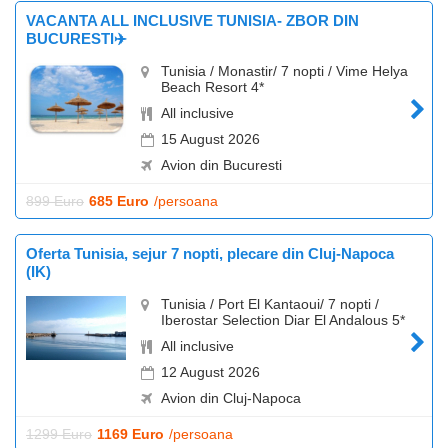
VACANTA ALL INCLUSIVE TUNISIA- ZBOR DIN
BUCURESTI✈️
Tunisia / Monastir/ 7 nopti / Vime Helya
Beach Resort 4*
All inclusive
15 August 2026
Avion din Bucuresti
899 Euro
685 Euro
/persoana
Oferta Tunisia, sejur 7 nopti, plecare din Cluj-Napoca
(IK)
Tunisia / Port El Kantaoui/ 7 nopti /
Iberostar Selection Diar El Andalous 5*
All inclusive
12 August 2026
Avion din Cluj-Napoca
1299 Euro
1169 Euro
/persoana